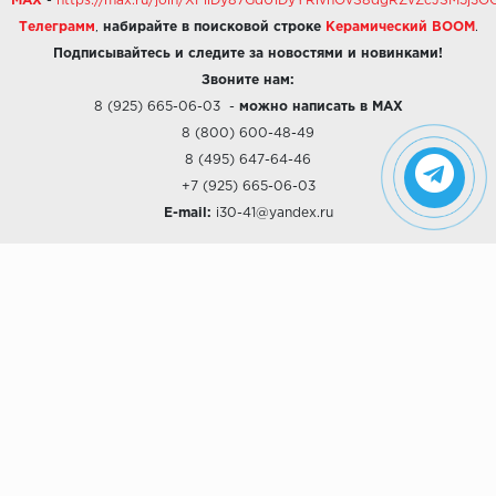
MAX
-
https://max.ru/join/XFiiDy87GdU1DyYRlvhOvS8dgRZvZcJSM5j
Телеграмм
,
набирайте в поисковой строке
Керамический BOOM
.
Подписывайтесь и следите за новостями и новинками!
Звоните нам:
8 (925) 665-06-03
-
можно написать в MAX
8 (800) 600-48-49
8 (495) 647-64-46
+7 (925) 665-06-03
E-mail:
i30-41@yandex.ru
О КОМПАНИИ
Наши дизайны
Хиты продаж
Магазины
О компании
Рассрочки и Кредитование
Политика конфиденциальности
ПОКУПАТЕЛЯМ