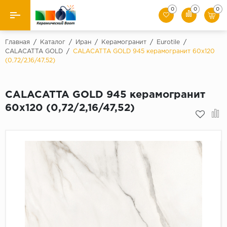
0
0
0
Назад
Главная
/
Каталог
/
Иран
/
Керамогранит
/
Eurotile
/
CALACATTA GOLD
/
CALACATTA GOLD 945 керамогранит 60x120
(0,72/2,16/47,52)
Производители
Керамическая плитка
CALACATTA GOLD 945 керамогранит
60x120 (0,72/2,16/47,52)
Керамогранит
Мозаики
Искусственный камень
Клинкер