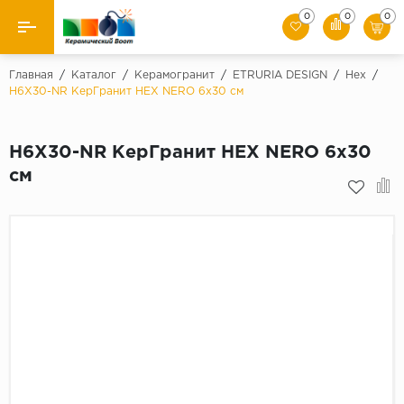
0
0
0
Назад
Главная
/
Каталог
/
Керамогранит
/
ETRURIA DESIGN
/
Hex
/
H6X30-NR КерГранит HEX NERO 6x30 см
Производители
H6X30-NR КерГранит HEX NERO 6x30
Керамическая плитка
см
Керамогранит
Мозаики
Искусственный камень
Клинкер