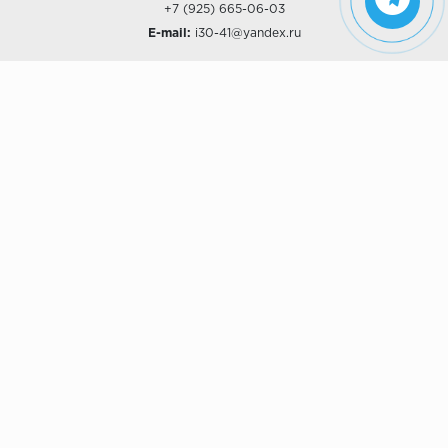
+7 (925) 665-06-03
E-mail:
i30-41@yandex.ru
О КОМПАНИИ
Наши дизайны
Хиты продаж
Магазины
О компании
Рассрочки и Кредитование
Политика конфиденциальности
ПОКУПАТЕЛЯМ
Доставка
Самовывоз
Возврат