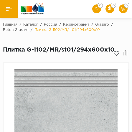
0
0
0
Назад
Главная
/
Каталог
/
Россия
/
Керамогранит
/
Grasaro
/
Beton Grasaro
/
Плитка G-1102/MR/st01/294x600x10
Производители
Плитка G-1102/MR/st01/294x600x10
Керамическая плитка
Керамогранит
Мозаики
Искусственный камень
Клинкер