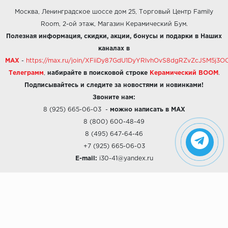
Москва, Ленинградское шоссе дом 25, Торговый Центр Family
Room, 2-ой этаж, Магазин Керамический Бум.
Полезная информация, скидки, акции, бонусы и подарки в Наших
каналах в
MAX
-
https://max.ru/join/XFiiDy87GdU1DyYRlvhOvS8dgRZvZcJSM5j
Телеграмм
,
набирайте в поисковой строке
Керамический BOOM
.
Подписывайтесь и следите за новостями и новинками!
Звоните нам:
8 (925) 665-06-03
-
можно написать в MAX
8 (800) 600-48-49
8 (495) 647-64-46
+7 (925) 665-06-03
E-mail:
i30-41@yandex.ru
О КОМПАНИИ
Наши дизайны
Хиты продаж
Магазины