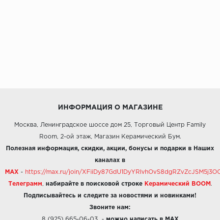
ИНФОРМАЦИЯ О МАГАЗИНЕ
Москва, Ленинградское шоссе дом 25, Торговый Центр Family
Room, 2-ой этаж, Магазин Керамический Бум.
Полезная информация, скидки, акции, бонусы и подарки в Наших
каналах в
MAX
-
https://max.ru/join/XFiiDy87GdU1DyYRlvhOvS8dgRZvZcJSM5j
Телеграмм
,
набирайте в поисковой строке
Керамический BOOM
.
Подписывайтесь и следите за новостями и новинками!
Звоните нам:
8 (925) 665-06-03
-
можно написать в MAX