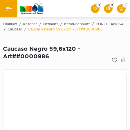
0
0
0
Назад
Главная
/
Каталог
/
Испания
/
Керамогранит
/
PORCELANOSA
/
Caucaso
/
Сaucaso Negro 59,6x120 - Art##0000986
Производители
Сaucaso Negro 59,6x120 -
Керамическая плитка
Art##0000986
Керамогранит
Мозаики
Искусственный камень
Клинкер