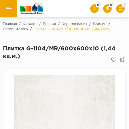
0
0
0
Назад
Главная
/
Каталог
/
Россия
/
Керамогранит
/
Grasaro
/
Beton Grasaro
/
Плитка G-1104/MR/600x600x10 (1,44 кв.м.)
Производители
Плитка G-1104/MR/600x600x10 (1,44
Керамическая плитка
кв.м.)
Керамогранит
Мозаики
Искусственный камень
Клинкер