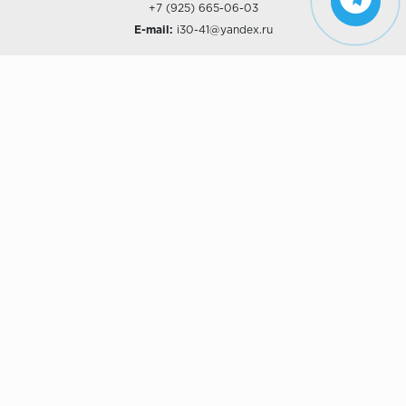
+7 (925) 665-06-03
E-mail:
i30-41@yandex.ru
О КОМПАНИИ
Наши дизайны
Хиты продаж
Магазины
О компании
Рассрочки и Кредитование
Политика конфиденциальности
ПОКУПАТЕЛЯМ
Доставка
Самовывоз
Возврат