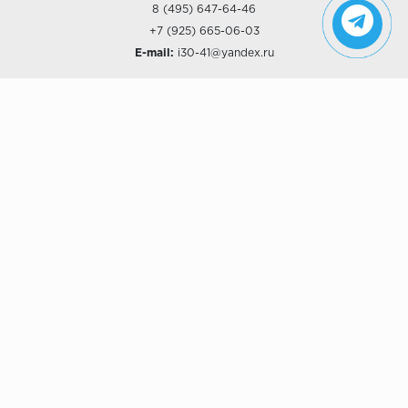
8 (495) 647-64-46
+7 (925) 665-06-03
E-mail:
i30-41@yandex.ru
О КОМПАНИИ
Наши дизайны
Хиты продаж
Магазины
О компании
Рассрочки и Кредитование
Политика конфиденциальности
ПОКУПАТЕЛЯМ
Доставка
Самовывоз
Возврат