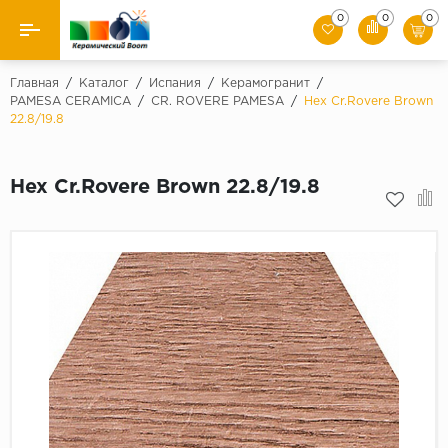
0
0
0
Назад
Главная
/
Каталог
/
Испания
/
Керамогранит
/
PAMESA CERAMICA
/
CR. ROVERE PAMESA
/
Hex Cr.Rovere Brown
22.8/19.8
Производители
Керамическая плитка
Hex Cr.Rovere Brown 22.8/19.8
Керамогранит
Мозаики
Искусственный камень
Клинкер