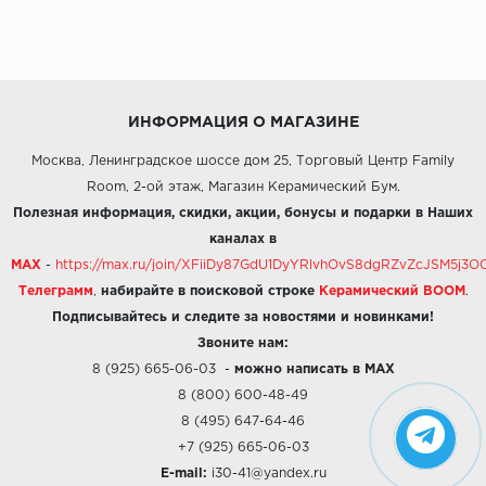
ИНФОРМАЦИЯ О МАГАЗИНЕ
Москва, Ленинградское шоссе дом 25, Торговый Центр Family
Room, 2-ой этаж, Магазин Керамический Бум.
Полезная информация, скидки, акции, бонусы и подарки в Наших
каналах в
MAX
-
https://max.ru/join/XFiiDy87GdU1DyYRlvhOvS8dgRZvZcJSM5j
Телеграмм
,
набирайте в поисковой строке
Керамический BOOM
.
Подписывайтесь и следите за новостями и новинками!
Звоните нам:
8 (925) 665-06-03
-
можно написать в MAX
8 (800) 600-48-49
8 (495) 647-64-46
+7 (925) 665-06-03
E-mail:
i30-41@yandex.ru