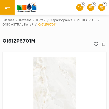
0
0
0
Назад
Главная
/
Каталог
/
Китай
/
Керамогранит
/
PLITKA PLUS
/
ONIX ASTRAL Китай
/
QI612P6701M
Производители
QI612P6701M
Керамическая плитка
Керамогранит
Мозаики
Искусственный камень
Клинкер