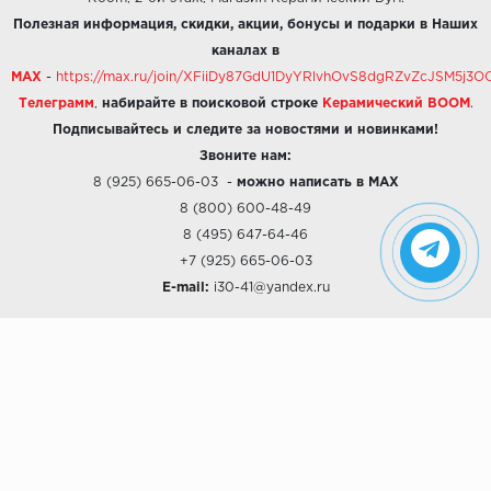
Полезная информация, скидки, акции, бонусы и подарки в Наших
каналах в
MAX
-
https://max.ru/join/XFiiDy87GdU1DyYRlvhOvS8dgRZvZcJSM5j
Телеграмм
,
набирайте в поисковой строке
Керамический BOOM
.
Подписывайтесь и следите за новостями и новинками!
Звоните нам:
8 (925) 665-06-03
-
можно написать в MAX
8 (800) 600-48-49
8 (495) 647-64-46
+7 (925) 665-06-03
E-mail:
i30-41@yandex.ru
О КОМПАНИИ
Наши дизайны
Хиты продаж
Магазины
О компании
Рассрочки и Кредитование