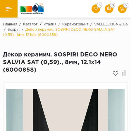
0
0
0
Назад
Главная
/
Каталог
/
Италия
/
Керамогранит
/
VALLELUNGA & Co
/
Sospiri
/
Декор керамич. SOSPIRI DECO NERO SALVIA SAT
(0,59)., 8мм, 12.1x14 (6000858)
Производители
Керамическая плитка
Декор керамич. SOSPIRI DECO NERO
SALVIA SAT (0,59)., 8мм, 12.1x14
Керамогранит
(6000858)
Мозаики
Искусственный камень
Клинкер