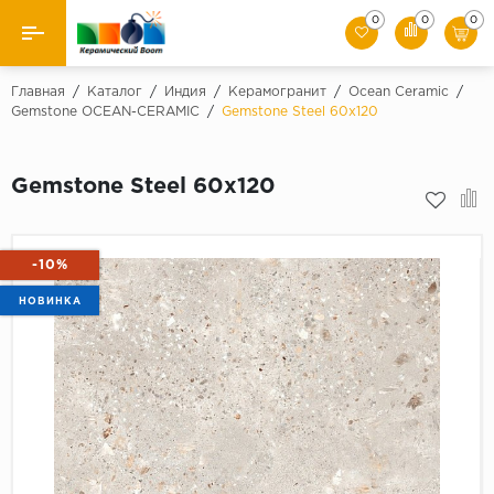
0
0
0
Назад
Главная
/
Каталог
/
Индия
/
Керамогранит
/
Ocean Ceramic
/
Gemstone OCEAN-CERAMIC
/
Gemstone Steel 60х120
Производители
Gemstone Steel 60х120
Керамическая плитка
Керамогранит
-10%
Мозаики
НОВИНКА
Искусственный камень
Клинкер