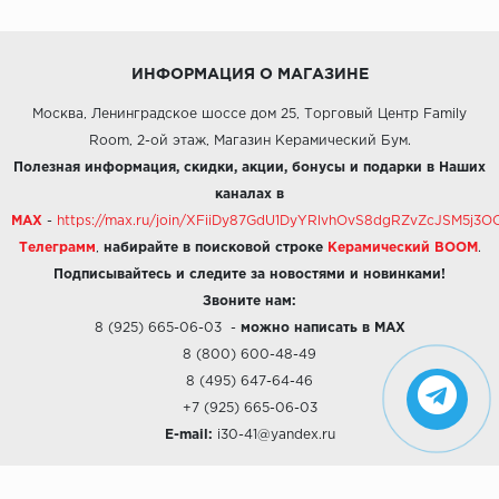
ИНФОРМАЦИЯ О МАГАЗИНЕ
Москва, Ленинградское шоссе дом 25, Торговый Центр Family
Room, 2-ой этаж, Магазин Керамический Бум.
Полезная информация, скидки, акции, бонусы и подарки в Наших
каналах в
MAX
-
https://max.ru/join/XFiiDy87GdU1DyYRlvhOvS8dgRZvZcJSM5j
Телеграмм
,
набирайте в поисковой строке
Керамический BOOM
.
Подписывайтесь и следите за новостями и новинками!
Звоните нам:
8 (925) 665-06-03
-
можно написать в MAX
8 (800) 600-48-49
8 (495) 647-64-46
+7 (925) 665-06-03
E-mail:
i30-41@yandex.ru
О КОМПАНИИ