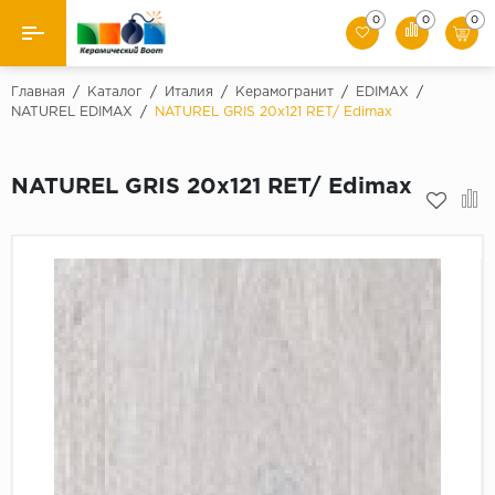
0
0
0
Назад
Главная
/
Каталог
/
Италия
/
Керамогранит
/
EDIMAX
/
NATUREL EDIMAX
/
NATUREL GRIS 20x121 RET/ Edimax
Производители
NATUREL GRIS 20x121 RET/ Edimax
Керамическая плитка
Керамогранит
Мозаики
Искусственный камень
Клинкер