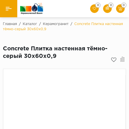
0
0
0
Назад
Главная
/
Каталог
/
Керамогранит
/
Concrete Плитка настенная
тёмно-серый 30х60x0,9
Производители
Concrete Плитка настенная тёмно-
Керамическая плитка
серый 30х60x0,9
Керамогранит
Мозаики
Искусственный камень
Клинкер