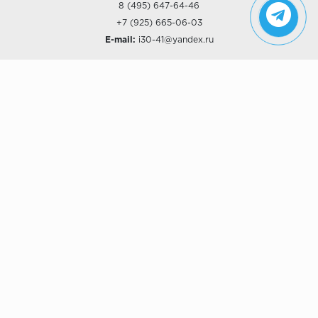
8 (495) 647-64-46
+7 (925) 665-06-03
E-mail:
i30-41@yandex.ru
О КОМПАНИИ
Наши дизайны
Хиты продаж
Магазины
О компании
Рассрочки и Кредитование
Политика конфиденциальности
ПОКУПАТЕЛЯМ
Доставка
Самовывоз
Возврат