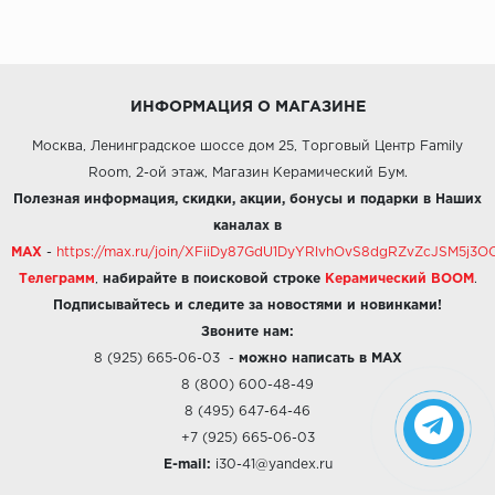
ИНФОРМАЦИЯ О МАГАЗИНЕ
Москва, Ленинградское шоссе дом 25, Торговый Центр Family
Room, 2-ой этаж, Магазин Керамический Бум.
Полезная информация, скидки, акции, бонусы и подарки в Наших
каналах в
MAX
-
https://max.ru/join/XFiiDy87GdU1DyYRlvhOvS8dgRZvZcJSM5j
Телеграмм
,
набирайте в поисковой строке
Керамический BOOM
.
Подписывайтесь и следите за новостями и новинками!
Звоните нам:
8 (925) 665-06-03
-
можно написать в MAX
8 (800) 600-48-49
8 (495) 647-64-46
+7 (925) 665-06-03
E-mail:
i30-41@yandex.ru