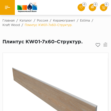
0
0
0
Назад
Главная
/
Каталог
/
Россия
/
Керамогранит
/
Estima
/
Kraft Wood
/
Плинтус KW01-7x60-Структур.
Производители
Плинтус KW01-7x60-Структур.
Керамическая плитка
Керамогранит
Мозаики
Искусственный камень
Клинкер