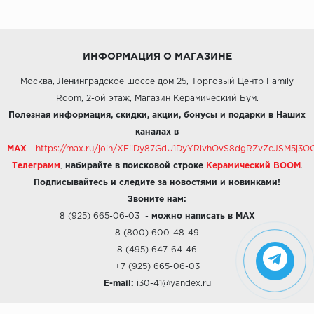
ИНФОРМАЦИЯ О МАГАЗИНЕ
Москва, Ленинградское шоссе дом 25, Торговый Центр Family
Room, 2-ой этаж, Магазин Керамический Бум.
Полезная информация, скидки, акции, бонусы и подарки в Наших
каналах в
MAX
-
https://max.ru/join/XFiiDy87GdU1DyYRlvhOvS8dgRZvZcJSM5j
Телеграмм
,
набирайте в поисковой строке
Керамический BOOM
.
Подписывайтесь и следите за новостями и новинками!
Звоните нам:
8 (925) 665-06-03
-
можно написать в MAX
8 (800) 600-48-49
8 (495) 647-64-46
+7 (925) 665-06-03
E-mail:
i30-41@yandex.ru
О КОМПАНИИ