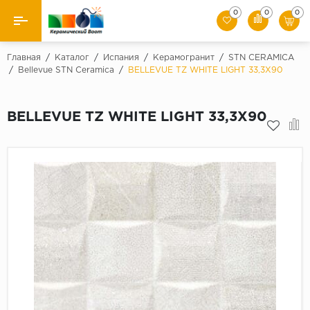
0
0
0
Назад
Главная
/
Каталог
/
Испания
/
Керамогранит
/
STN CERAMICA
/
Bellevue STN Ceramica
/
BELLEVUE TZ WHITE LIGHT 33,3X90
Производители
BELLEVUE TZ WHITE LIGHT 33,3X90
Керамическая плитка
Керамогранит
Мозаики
Искусственный камень
Клинкер