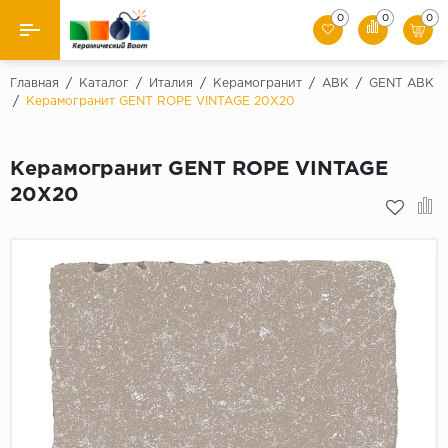
0
0
0
Назад
Главная
/
Каталог
/
Италия
/
Керамогранит
/
ABK
/
GENT ABK
/
Керамогранит GENT ROPE VINTAGE 20X20
Производители
Керамогранит GENT ROPE VINTAGE
Керамическая плитка
20X20
Керамогранит
Мозаики
Искусственный камень
Клинкер