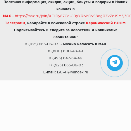
Полезная информация, скидки, акции, бонусы и подарки в Наших
каналах в
MAX
-
https://max.ru/join/XFiiDy87GdU1DyYRlvhOvS8dgRZvZcJSM5j
Телеграмм
,
набирайте в поисковой строке
Керамический BOOM
.
Подписывайтесь и следите за новостями и новинками!
Звоните нам:
8 (925) 665-06-03
-
можно написать в MAX
8 (800) 600-48-49
8 (495) 647-64-46
+7 (925) 665-06-03
E-mail:
i30-41@yandex.ru
О КОМПАНИИ
Наши дизайны
Хиты продаж
Магазины
О компании
Рассрочки и Кредитование
Политика конфиденциальности