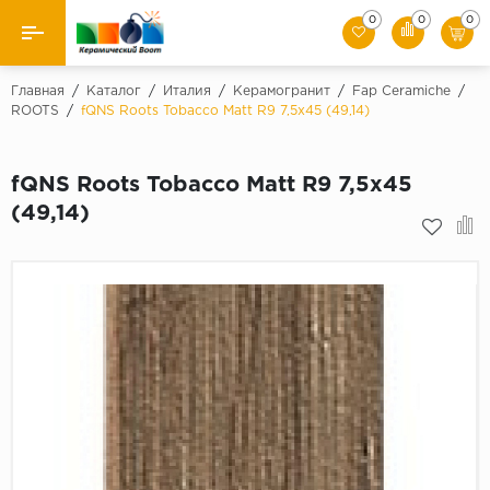
0
0
0
Назад
Главная
/
Каталог
/
Италия
/
Керамогранит
/
Fap Ceramiche
/
ROOTS
/
fQNS Roots Tobacco Matt R9 7,5x45 (49,14)
Производители
fQNS Roots Tobacco Matt R9 7,5x45
Керамическая плитка
(49,14)
Керамогранит
Мозаики
Искусственный камень
Клинкер