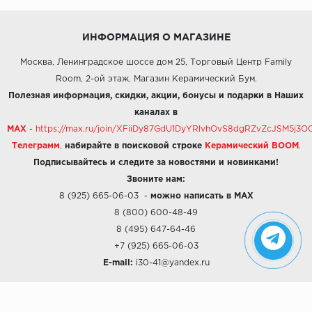
ИНФОРМАЦИЯ О МАГАЗИНЕ
Москва, Ленинградское шоссе дом 25, Торговый Центр Family
Room, 2-ой этаж, Магазин Керамический Бум.
Полезная информация, скидки, акции, бонусы и подарки в Наших
каналах в
MAX
-
https://max.ru/join/XFiiDy87GdU1DyYRlvhOvS8dgRZvZcJSM5j
Телеграмм
,
набирайте в поисковой строке
Керамический BOOM
.
Подписывайтесь и следите за новостями и новинками!
Звоните нам:
8 (925) 665-06-03
-
можно написать в MAX
8 (800) 600-48-49
8 (495) 647-64-46
+7 (925) 665-06-03
E-mail:
i30-41@yandex.ru
О КОМПАНИИ