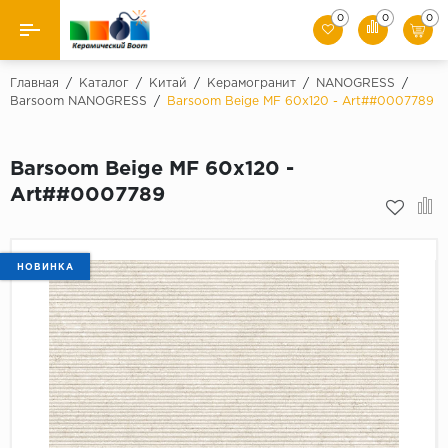
0
0
0
Назад
Главная
/
Каталог
/
Китай
/
Керамогранит
/
NANOGRESS
/
Barsoom NANOGRESS
/
Barsoom Beige MF 60x120 - Art##0007789
Производители
Barsoom Beige MF 60x120 -
Керамическая плитка
Art##0007789
Керамогранит
Мозаики
НОВИНКА
Искусственный камень
Клинкер