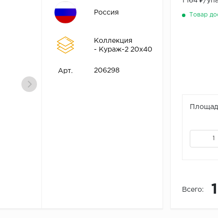
1 164 ₽/уп
Россия
Товар до
Коллекция
- Кураж-2 20х40
206298
Арт.
Площадь
Всего: