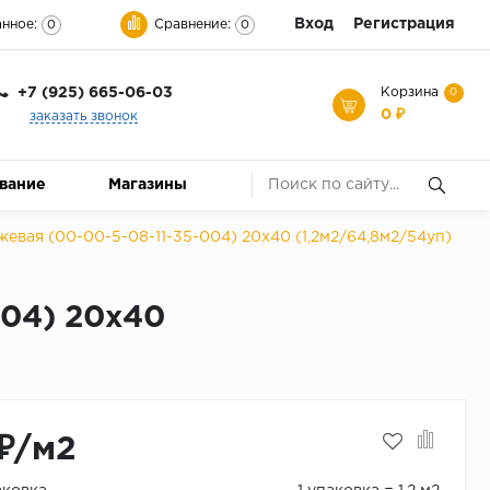
Вход
Регистрация
нное:
Сравнение:
0
0
+7 (925) 665-06-03
Корзина
0
0 ₽
заказать звонок
ование
Магазины
евая (00-00-5-08-11-35-004) 20х40 (1,2м2/64,8м2/54уп)
004) 20х40
₽/м2