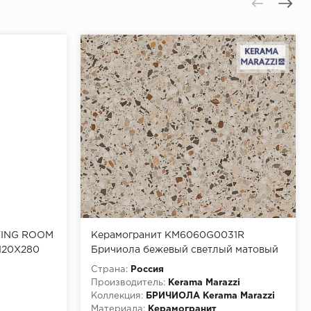
TING ROOM
Керамогранит KM6060G0031R
120X280
Бричиола бежевый светлый матовый
обрезной 60x60 (1,8м2/54м2/30уп)
Страна:
Россия
Производитель:
Kerama Marazzi
Коллекция:
БРИЧИОЛА Kerama Marazzi
Материала:
Керамогранит