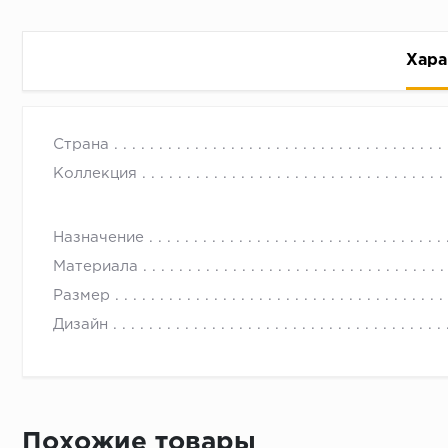
Хара
Страна
Коллекция
Назначение
Рассрочка беспроцентная: вы не платите за пользо
Материала
Высокая вероятность одобрения: до 95%
Размер
Быстрое рассмотрение: решение от банка придет в
Дизайн
Подписание договора доступным способом: в магаз
Одобрение за 1-2 минуты
Срок предоставления кредита от 3 до 36 месяцев С
Достаточно только паспорта
Похожие товары