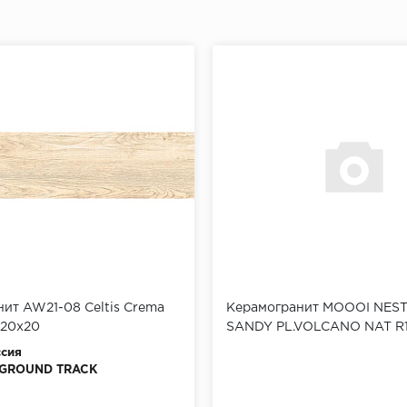
ит AW21-08 Celtis Crema
Керамогранит MOOOI NES
120х20
SANDY PL.VOLCANO NAT R
сия
GROUND TRACK