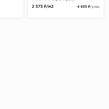
2 575 ₽/м2
4 635 ₽
/упак.