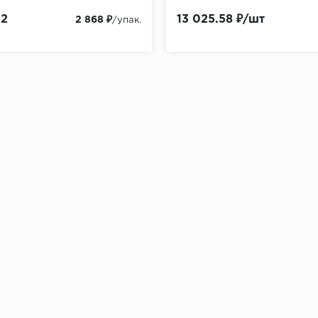
м2
13 025.58 ₽/шт
2 868 ₽
/упак.