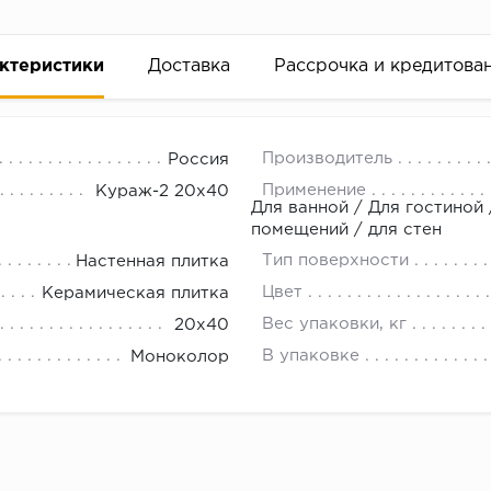
ктеристики
Доставка
Рассрочка и кредитова
Производитель
Россия
Применение
Кураж-2 20х40
Для ванной / Для гостиной
помещений / для стен
Тип поверхности
Настенная плитка
вание деньгами
Цвет
Керамическая плитка
Вес упаковки, кг
20x40
ам за 2 минуты прямо в форме заявки на той же страни
В упаковке
Моноколор
ине, на встрече с представителем или по СМС
рок предоставления рассрочки от 3 до 10 месяцев