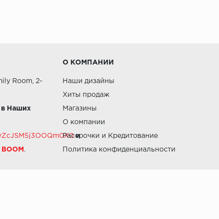
О КОМПАНИИ
ily Room, 2-
Наши дизайны
Хиты продаж
 в Наших
Магазины
О компании
RZvZcJSM5j3OOQm0X0
Рассрочки и Кредитование
и
й BOOM
.
Политика конфиденциальности