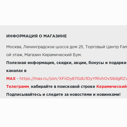
ИНФОРМАЦИЯ О МАГАЗИНЕ
Москва, Ленинградское шоссе дом 25, Торговый Центр Fam
ой этаж, Магазин Керамический Бум.
Полезная информация, скидки, акции, бонусы и подарки
каналах в
MAX
-
https://max.ru/join/XFiiDy87GdU1DyYRlvhOvS8dg
Телеграмм
,
набирайте в поисковой строке
Керамически
Подписывайтесь и следите за новостями и новинками!
Звоните нам:
8 (925) 665-06-03
-
можно написать в MAX
8 (800) 600-48-49
8 (495) 647-64-46