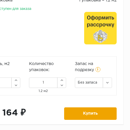
аковка
1 упаковка = 1.2 м2
ступен для заказа
, м2
Количество
Запас на
i
упаковок:
подрезку
Без запаса
1.2 м2
1 164 ₽
Купить