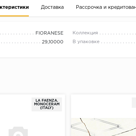
ктеристики
Доставка
Рассрочка и кредитова
Коллекция
FIORANESE
В упаковке
29,10000
вание деньгами
ам за 2 минуты прямо в форме заявки на той же страни
ине, на встрече с представителем или по СМС
LA FAENZA.
MONOCERAM
(ITALY)
рок предоставления рассрочки от 3 до 10 месяцев