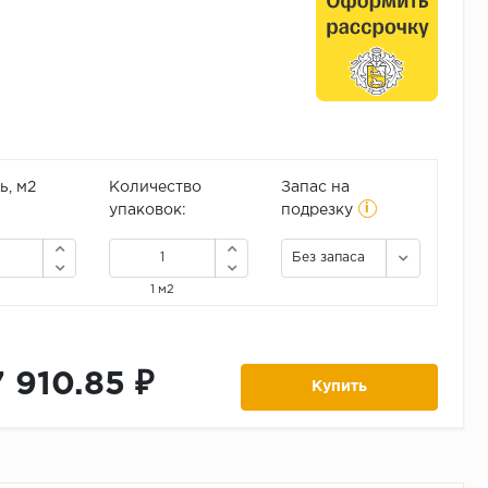
, м2
Количество
Запас на
i
упаковок:
подрезку
Без запаса
1 м2
7 910.85 ₽
Купить