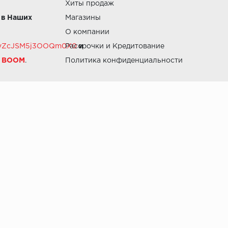
Хиты продаж
 в Наших
Магазины
О компании
RZvZcJSM5j3OOQm0X0
Рассрочки и Кредитование
и
й BOOM
.
Политика конфиденциальности