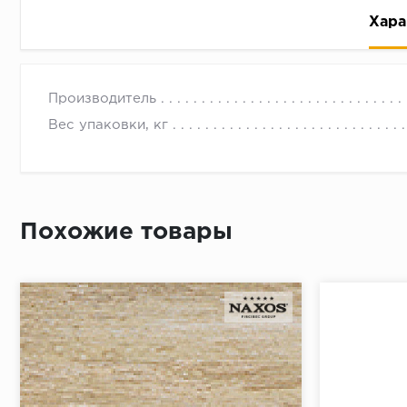
Хара
Производитель
Вес упаковки, кг
Рассрочка беспроцентная: вы не платите за пользо
Высокая вероятность одобрения: до 95%
Похожие товары
Быстрое рассмотрение: решение от банка придет в
Подписание договора доступным способом: в магаз
Одобрение за 1-2 минуты
Срок предоставления кредита от 3 до 36 месяцев С
Достаточно только паспорта