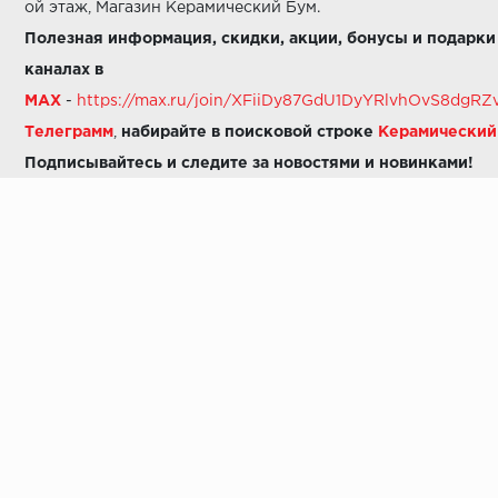
ой этаж, Магазин Керамический Бум.
Полезная информация, скидки, акции, бонусы и подарки
каналах в
MAX
-
https://max.ru/join/XFiiDy87GdU1DyYRlvhOvS8dg
Телеграмм
,
набирайте в поисковой строке
Керамически
Подписывайтесь и следите за новостями и новинками!
Звоните нам:
8 (925) 665-06-03
-
можно написать в MAX
8 (800) 600-48-49
8 (495) 647-64-46
+7 (925) 665-06-03
E-mail:
i30-41@yandex.ru