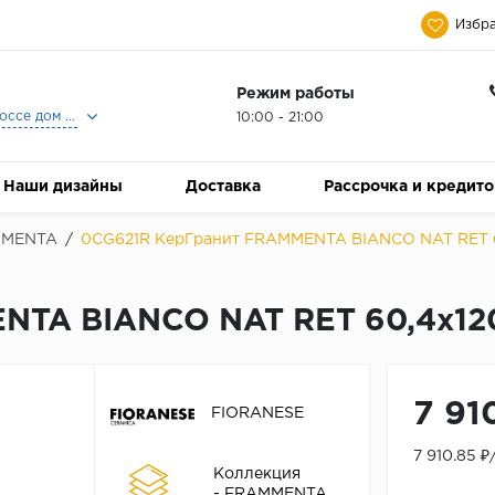
Избра
Режим работы
Москва, Ленинградское шоссе дом 25, Торговый Центр Family Room, 2-ой этаж, Магазин Керамический Бум.
10:00 - 21:00
Наши дизайны
Доставка
Рассрочка и кредит
MMENTA
/
0CG621R КерГранит FRAMMENTA BIANCO NAT RET 6
NTA BIANCO NAT RET 60,4x120
7 91
FIORANESE
7 910.85 
Коллекция
- FRAMMENTA