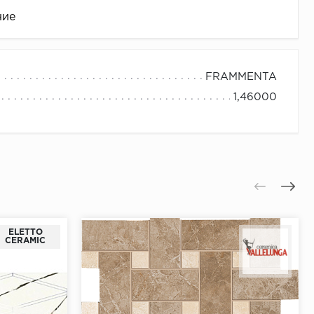
ние
FRAMMENTA
1,46000
це
ELETTO
CERAMIC