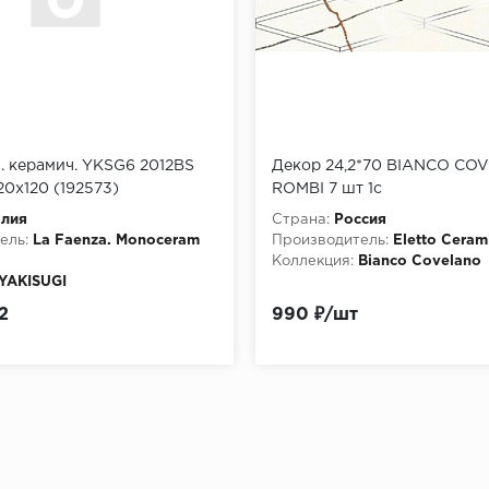
. керамич. YKSG6 2012BS
Декор 24,2*70 BIANCO C
20x120 (192573)
ROMBI 7 шт 1с
алия
Страна:
Россия
ель:
La Faenza. Monoceram
Производитель:
Eletto Ceram
Коллекция:
Bianco Covelano
YAKISUGI
и:
YKSG6 2012BS RM
2
990 ₽/шт