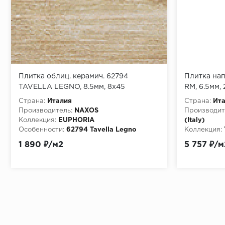
Плитка облиц. керамич. 62794
Плитка нап
TAVELLA LEGNO, 8.5мм, 8x45
RM, 6.5мм, 
(0062794)
Страна:
Италия
Страна:
Ит
Производитель:
NAXOS
Производит
Коллекция:
EUPHORIA
(Italy)
Особенности:
62794 Tavella Legno
Коллекция:
Особенност
1 890 ₽/м2
5 757 ₽/м