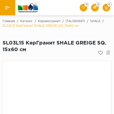
0
0
0
Назад
Главная
/
Каталог
/
Керамогранит
/
ITALGRANITI
/
SHALE
/
SL03L15 КерГранит SHALE GREIGE SQ. 15x60 см
Производители
SL03L15 КерГранит SHALE GREIGE SQ.
Керамическая плитка
15x60 см
Керамогранит
Мозаики
Искусственный камень
Клинкер