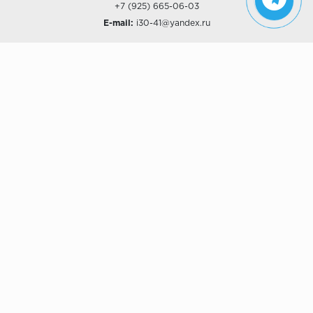
+7 (925) 665-06-03
E-mail:
i30-41@yandex.ru
О КОМПАНИИ
Наши дизайны
Хиты продаж
Магазины
О компании
Рассрочки и Кредитование
Политика конфиденциальности
ПОКУПАТЕЛЯМ
Доставка
Самовывоз
Возврат