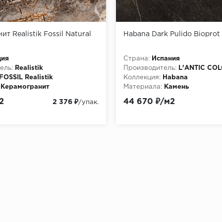
т Realistik Fossil Natural
Habana Dark Pulido Bioprot
дия
Страна:
Испания
ель:
Realistik
Производитель:
L'ANTIC CO
FOSSIL Realistik
Коллекция:
Habana
Керамогранит
Материала:
Камень
lossy (глянцевый блеск)
2
44 670 ₽/м2
2 376 ₽
/упак.