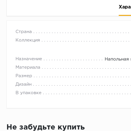
Хара
Страна
Коллекция
Назначение
Напольная 
Рассрочка беспроцентная: вы не платите за пользо
Материала
Высокая вероятность одобрения: до 95%
Размер
Быстрое рассмотрение: решение от банка придет в
Дизайн
Подписание договора доступным способом: в магаз
В упаковке
Одобрение за 1-2 минуты
Срок предоставления кредита от 3 до 36 месяцев С
Достаточно только паспорта
Не забудьте купить