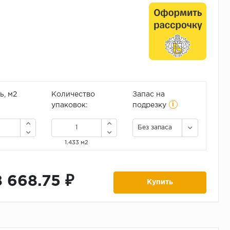
, м2
Количество
Запас на
i
упаковок:
подрезку
Без запаса
1.433 м2
8 668.75 ₽
Купить