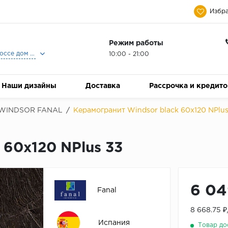
Избра
Режим работы
Москва, Ленинградское шоссе дом 25, Торговый Центр Family Room, 2-ой этаж, Магазин Керамический Бум.
10:00 - 21:00
Наши дизайны
Доставка
Рассрочка и кредит
WINDSOR FANAL
/
Керамогранит Windsor black 60х120 NPlus
 60х120 NPlus 33
6 04
Fanal
8 668.75 
Испания
Товар до