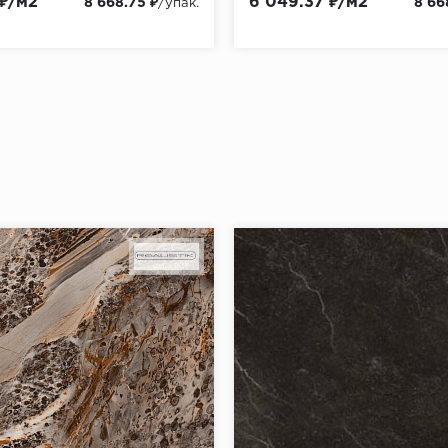
 ₽/м2
6 049.37 ₽/м2
8 668.75 ₽
8 66
/упак.