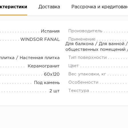
ктеристики
Доставка
Рассрочка и кредитова
Производитель
Испания
Применение
WINDSOR FANAL
Для балкона / Для ванной /
общественных помещений / 
Тип поверхности
плитка / Настенная плитка
вание деньгами
Цвет
Керамогранит
Вес упаковки, кг
60х120
ам за 2 минуты прямо в форме заявки на той же страни
Особенности
Под камень
ине, на встрече с представителем или по СМС
Текстура
2 шт
рок предоставления рассрочки от 3 до 10 месяцев