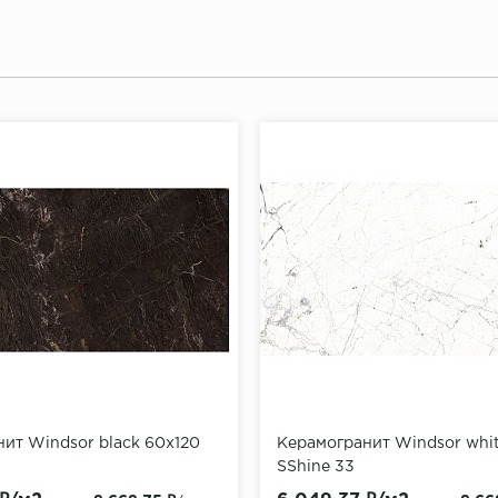
ит Windsor black 60х120
Керамогранит Windsor whi
SShine 33