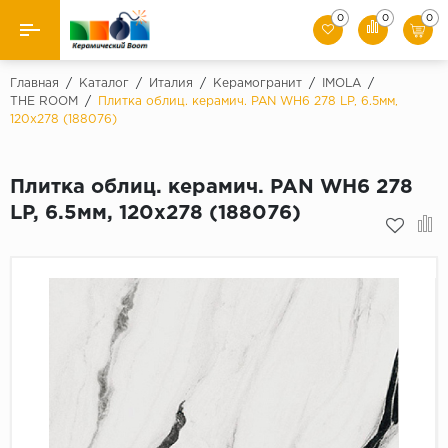
0
0
0
Назад
Главная
/
Каталог
/
Италия
/
Керамогранит
/
IMOLA
/
THE ROOM
/
Плитка облиц. керамич. PAN WH6 278 LP, 6.5мм,
120x278 (188076)
Производители
Керамическая плитка
Плитка облиц. керамич. PAN WH6 278
LP, 6.5мм, 120x278 (188076)
Керамогранит
Мозаики
Искусственный камень
Клинкер