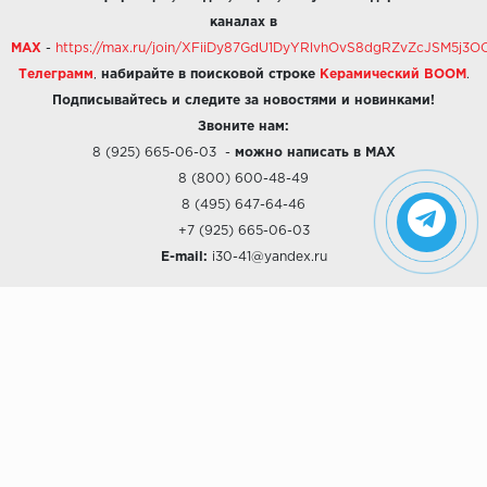
каналах в
MAX
-
https://max.ru/join/XFiiDy87GdU1DyYRlvhOvS8dgRZvZcJSM5j
Телеграмм
,
набирайте в поисковой строке
Керамический BOOM
.
Подписывайтесь и следите за новостями и новинками!
Звоните нам:
8 (925) 665-06-03
-
можно написать в MAX
8 (800) 600-48-49
8 (495) 647-64-46
+7 (925) 665-06-03
E-mail:
i30-41@yandex.ru
О КОМПАНИИ
Наши дизайны
Хиты продаж
Магазины
О компании
Рассрочки и Кредитование
Политика конфиденциальности