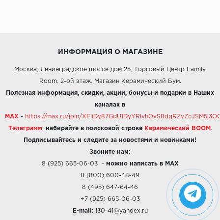
ИНФОРМАЦИЯ О МАГАЗИНЕ
Москва, Ленинградское шоссе дом 25, Торговый Центр Family
Room, 2-ой этаж, Магазин Керамический Бум.
Полезная информация, скидки, акции, бонусы и подарки в Наших
каналах в
MAX
-
https://max.ru/join/XFiiDy87GdU1DyYRlvhOvS8dgRZvZcJSM5j
Телеграмм
,
набирайте в поисковой строке
Керамический BOOM
.
Подписывайтесь и следите за новостями и новинками!
Звоните нам:
8 (925) 665-06-03
-
можно написать в MAX
8 (800) 600-48-49
8 (495) 647-64-46
+7 (925) 665-06-03
E-mail:
i30-41@yandex.ru