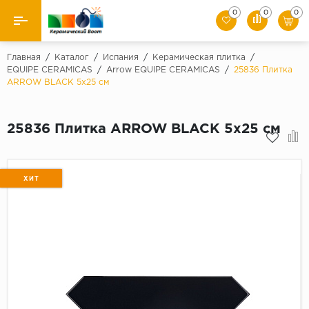
0
0
0
Назад
Главная
/
Каталог
/
Испания
/
Керамическая плитка
/
EQUIPE CERAMICAS
/
Arrow EQUIPE CERAMICAS
/
25836 Плитка
ARROW BLACK 5x25 см
Производители
Керамическая плитка
25836 Плитка ARROW BLACK 5x25 см
Керамогранит
Мозаики
ХИТ
Искусственный камень
Клинкер