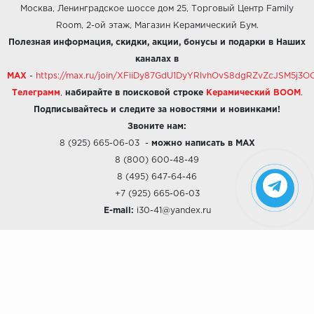
Москва, Ленинградское шоссе дом 25, Торговый Центр Family
Room, 2-ой этаж, Магазин Керамический Бум.
Полезная информация, скидки, акции, бонусы и подарки в Наших
каналах в
MAX
-
https://max.ru/join/XFiiDy87GdU1DyYRlvhOvS8dgRZvZcJSM5j
Телеграмм
,
набирайте в поисковой строке
Керамический BOOM
.
Подписывайтесь и следите за новостями и новинками!
Звоните нам:
8 (925) 665-06-03
-
можно написать в MAX
8 (800) 600-48-49
8 (495) 647-64-46
+7 (925) 665-06-03
E-mail:
i30-41@yandex.ru
О КОМПАНИИ
Наши дизайны
Хиты продаж
Магазины
О компании