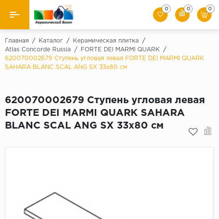
0
0
0
Назад
Главная
/
Каталог
/
Керамическая плитка
/
Atlas Concorde Russia
/
FORTE DEI MARMI QUARK
/
620070002679 Ступень угловая левая FORTE DEI MARMI QUARK
Производители
SAHARA BLANC SCAL ANG SX 33x80 см
Керамическая плитка
620070002679 Ступень угловая левая
Керамогранит
FORTE DEI MARMI QUARK SAHARA
BLANC SCAL ANG SX 33x80 см
Мозаики
Искусственный камень
Клинкер