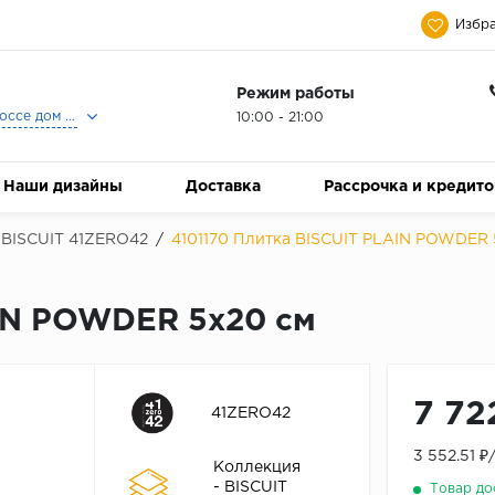
Избра
Режим работы
Москва, Ленинградское шоссе дом 25, Торговый Центр Family Room, 2-ой этаж, Магазин Керамический Бум.
10:00 - 21:00
Наши дизайны
Доставка
Рассрочка и кредит
BISCUIT 41ZERO42
/
4101170 Плитка BISCUIT PLAIN POWDER 
AIN POWDER 5x20 см
7 72
41ZERO42
3 552.51 
Коллекция
- BISCUIT
Товар до