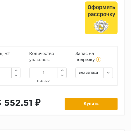
, м2
Количество
Запас на
i
упаковок:
подрезку
Без запаса
0.46 м2
3 552.51 ₽
Купить