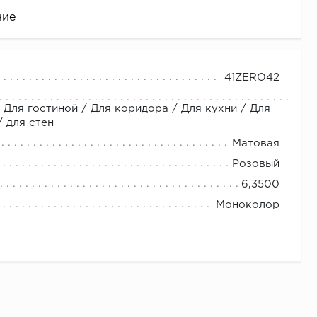
ние
41ZERO42
 Для гостиной / Для коридора / Для кухни / Для
 для стен
Матовая
Розовый
6,3500
це
Моноколор