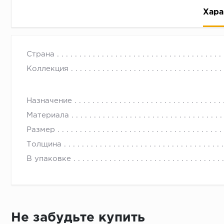
Хара
Страна
Коллекция
Назначение
Рассрочка беспроцентная: вы не платите за пользо
Материала
Высокая вероятность одобрения: до 95%
Размер
Быстрое рассмотрение: решение от банка придет в
Толщина
Подписание договора доступным способом: в магаз
В упаковке
Одобрение за 1-2 минуты
Срок предоставления кредита от 3 до 36 месяцев С
Достаточно только паспорта
Не забудьте купить