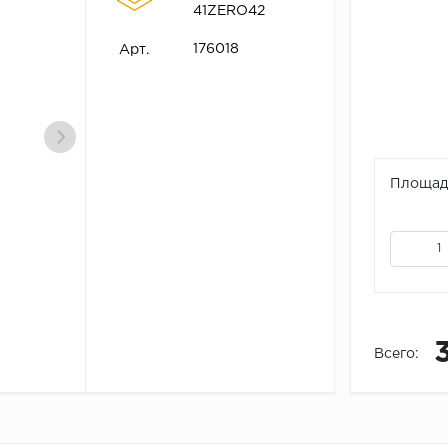
41ZERO42
176018
Арт.
Площадь
Всего: