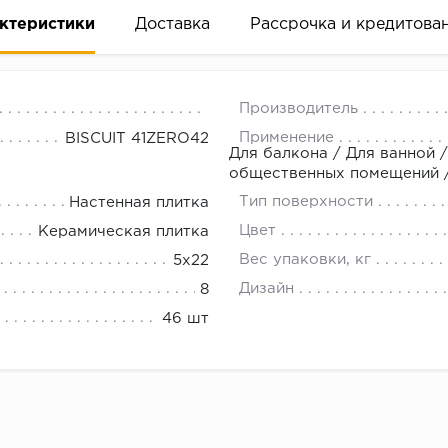
ктеристики
Доставка
Рассрочка и кредитова
Производитель
Применение
BISCUIT 41ZERO42
Для балкона / Для ванной /
общественных помещений /
Тип поверхности
Настенная плитка
вание деньгами
Цвет
Керамическая плитка
Вес упаковки, кг
5x22
ам за 2 минуты прямо в форме заявки на той же страни
Дизайн
8
ине, на встрече с представителем или по СМС
46 шт
рок предоставления рассрочки от 3 до 10 месяцев