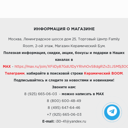
ИНФОРМАЦИЯ О МАГАЗИНЕ
Москва, Ленинградское шоссе дом 25, Торговый Центр Family
Room, 2-ой этаж, Магазин Керамический Бум.
Полезная информация, скидки, акции, бонусы и подарки в Наших
каналах в
MAX
-
https://max.ru/join/XFiiDy87GdU1DyYRlvhOvS8dgRZvZcJSM5j
Телеграмм
,
набирайте в поисковой строке
Керамический BOOM
.
Подписывайтесь и следите за новостями и новинками!
Звоните нам:
8 (925) 665-06-03
-
можно написать в MAX
8 (800) 600-48-49
8 (495) 647-64-46
+7 (925) 665-06-03
E-mail:
i30-41@yandex.ru