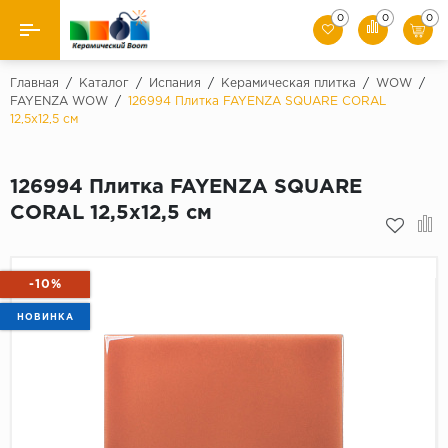
0
0
0
Назад
Главная
/
Каталог
/
Испания
/
Керамическая плитка
/
WOW
/
FAYENZA WOW
/
126994 Плитка FAYENZA SQUARE CORAL
12,5x12,5 см
Производители
Керамическая плитка
126994 Плитка FAYENZA SQUARE
CORAL 12,5x12,5 см
Керамогранит
Мозаики
-10%
Искусственный камень
НОВИНКА
Клинкер