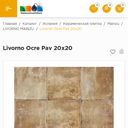
0
0
0
Назад
Главная
/
Каталог
/
Испания
/
Керамическая плитка
/
Mainzu
/
LIVORNO MAINZU
/
Livorno Ocre Pav 20х20
Производители
Livorno Ocre Pav 20х20
Керамическая плитка
Керамогранит
Мозаики
Искусственный камень
Клинкер