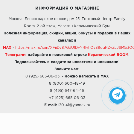
ИНФОРМАЦИЯ О МАГАЗИНЕ
Москва, Ленинградское шоссе дом 25, Торговый Центр Family
Room, 2-ой этаж, Магазин Керамический Бум.
Полезная информация, скидки, акции, бонусы и подарки в Наших
каналах в
MAX
-
https://max.ru/join/XFiiDy87GdU1DyYRlvhOvS8dgRZvZcJSM5j
Телеграмм
,
набирайте в поисковой строке
Керамический BOOM
.
Подписывайтесь и следите за новостями и новинками!
Звоните нам:
8 (925) 665-06-03
-
можно написать в MAX
8 (800) 600-48-49
8 (495) 647-64-46
+7 (925) 665-06-03
E-mail:
i30-41@yandex.ru
О КОМПАНИИ
Наши дизайны