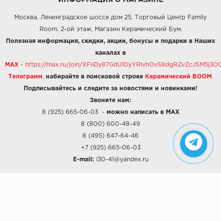
ИНФОРМАЦИЯ О МАГАЗИНЕ
Москва, Ленинградское шоссе дом 25, Торговый Центр Family
Room, 2-ой этаж, Магазин Керамический Бум.
Полезная информация, скидки, акции, бонусы и подарки в Наших
каналах в
MAX
-
https://max.ru/join/XFiiDy87GdU1DyYRlvhOvS8dgRZvZcJSM5j
Телеграмм
,
набирайте в поисковой строке
Керамический BOOM
.
Подписывайтесь и следите за новостями и новинками!
Звоните нам:
8 (925) 665-06-03
-
можно написать в MAX
8 (800) 600-48-49
8 (495) 647-64-46
+7 (925) 665-06-03
E-mail:
i30-41@yandex.ru
О КОМПАНИИ
Наши дизайны
Хиты продаж
Магазины