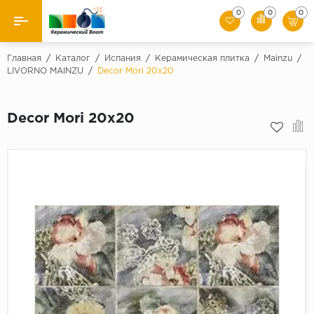
0
0
0
Назад
Главная
/
Каталог
/
Испания
/
Керамическая плитка
/
Mainzu
/
LIVORNO MAINZU
/
Decor Mori 20х20
Производители
Decor Mori 20х20
Керамическая плитка
Керамогранит
Мозаики
Искусственный камень
Клинкер