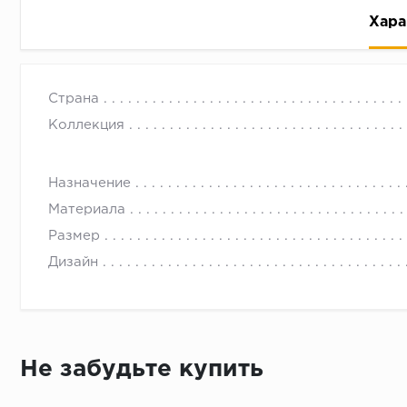
Хара
Страна
Коллекция
Назначение
Рассрочка беспроцентная: вы не платите за пользо
Материала
Высокая вероятность одобрения: до 95%
Размер
Быстрое рассмотрение: решение от банка придет в
Дизайн
Подписание договора доступным способом: в магаз
Одобрение за 1-2 минуты
Срок предоставления кредита от 3 до 36 месяцев С
Достаточно только паспорта
Не забудьте купить