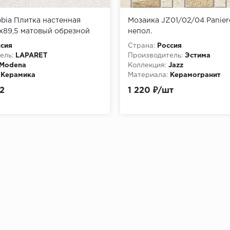
bia Плитка настенная
Мозаика JZ01/02/04 Panie
x89,5 матовый обрезной
непол.
сия
Страна:
Россия
ель:
LAPARET
Производитель:
Эстима
Modena
Коллекция:
Jazz
Керамика
Материала:
Керамогранит
и:
Глазурованная
Особенности:
2
1 220 ₽/шт
http://pixmosaic.ruМозаика