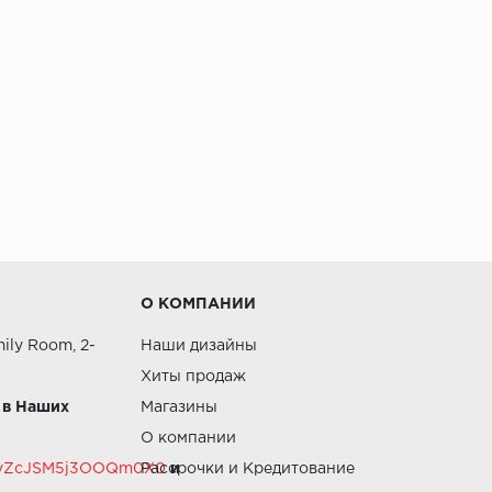
О КОМПАНИИ
ily Room, 2-
Наши дизайны
Хиты продаж
 в Наших
Магазины
О компании
RZvZcJSM5j3OOQm0X0
Рассрочки и Кредитование
и