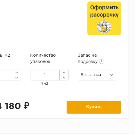
, м2
Количество
Запас на
i
упаковок:
подрезку
Без запаса
1 м2
4 180 ₽
Купить