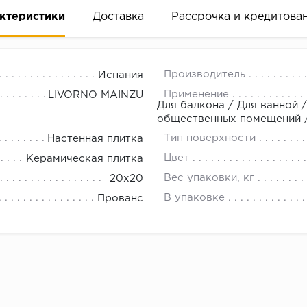
ктеристики
Доставка
Рассрочка и кредитова
Производитель
Испания
Применение
LIVORNO MAINZU
Для балкона / Для ванной /
общественных помещений /
Тип поверхности
Настенная плитка
вание деньгами
Цвет
Керамическая плитка
Вес упаковки, кг
20х20
ам за 2 минуты прямо в форме заявки на той же страни
В упаковке
Прованс
ине, на встрече с представителем или по СМС
рок предоставления рассрочки от 3 до 10 месяцев