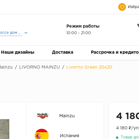
Избра
Режим работы
Москва, Ленинградское шоссе дом 25, Торговый Центр Family Room, 2-ой этаж, Магазин Керамический Бум.
10:00 - 21:00
Наши дизайны
Доставка
Рассрочка и кредит
ainzu
/
LIVORNO MAINZU
/
Livorno Green 20х20
4 18
Mainzu
4 180 ₽/у
Испания
Товар до