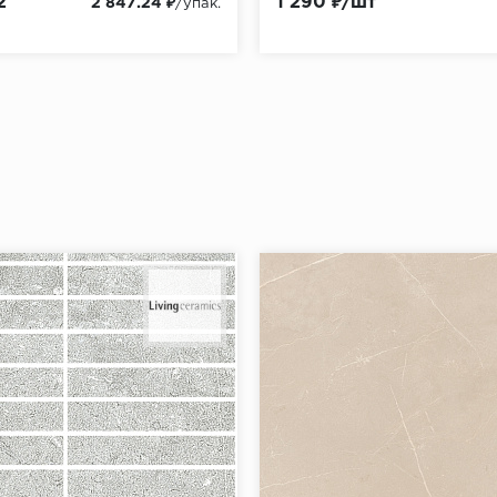
2
1 290 ₽/шт
2 847.24 ₽
/упак.