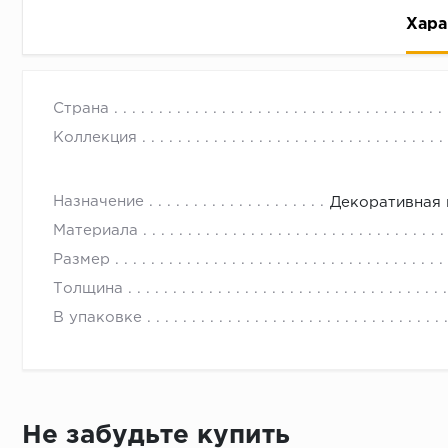
Хара
Страна
Коллекция
Назначение
Декоративная 
Рассрочка беспроцентная: вы не платите за пользо
Материала
Высокая вероятность одобрения: до 95%
Размер
Быстрое рассмотрение: решение от банка придет в
Толщина
Подписание договора доступным способом: в магаз
В упаковке
Одобрение за 1-2 минуты
Срок предоставления кредита от 3 до 36 месяцев С
Достаточно только паспорта
Не забудьте купить