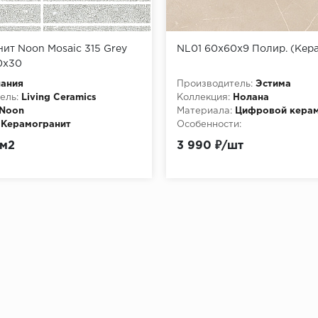
ит Noon Mosaic 315 Grey
NL01 60x60x9 Полир. (Кер
30x30
пания
Производитель:
Эстима
ель:
Living Ceramics
Коллекция:
Нолана
Noon
Материала:
Цифровой керам
Керамогранит
Особенности:
http://pixmosaic.ruКерамогр
/м2
3 990 ₽/шт