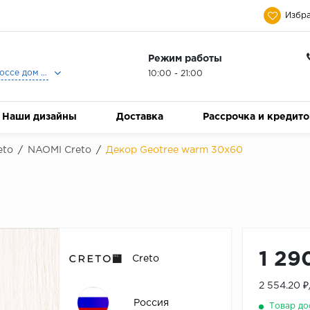
Избра
Режим работы
Москва, Ленинградское шоссе дом 25, Торговый Центр Family Room, 2-ой этаж, Магазин Керамический Бум.
10:00 - 21:00
Наши дизайны
Доставка
Рассрочка и кредит
eto
/
NAOMI Creto
/
Декор Geotree warm 30х60
1 29
Creto
2 554.20 
Россия
Товар до