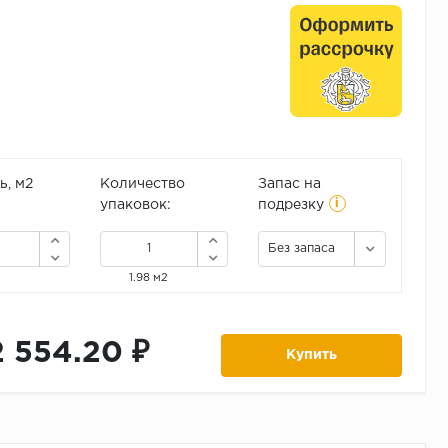
, м2
Количество
Запас на
i
упаковок:
подрезку
Без запаса
1.98 м2
2 554.20 ₽
Купить