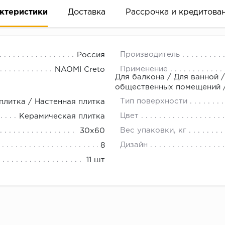
ктеристики
Доставка
Рассрочка и кредитова
Производитель
Россия
Применение
NAOMI Creto
Для балкона / Для ванной /
общественных помещений / 
Тип поверхности
плитка / Настенная плитка
вание деньгами
Цвет
Керамическая плитка
Вес упаковки, кг
30x60
ам за 2 минуты прямо в форме заявки на той же страни
Дизайн
8
ине, на встрече с представителем или по СМС
11 шт
рок предоставления рассрочки от 3 до 10 месяцев