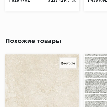
1 629 ₽/м2
1 438 ₽/м
3 225.42 ₽
/упак.
Похожие товары