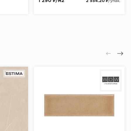
1 290 ₽/м2
2 554.20 ₽
/упак.