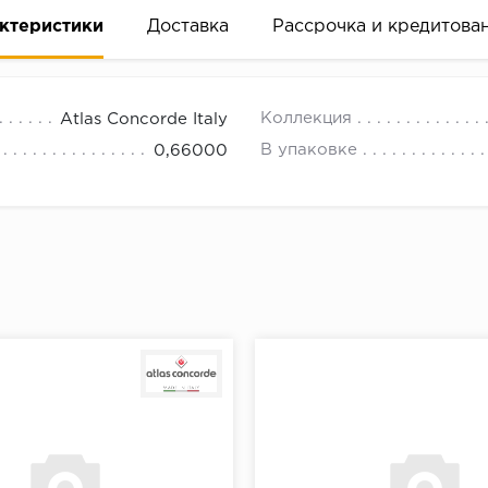
ктеристики
Доставка
Рассрочка и кредитова
Коллекция
Atlas Concorde Italy
В упаковке
0,66000
вание деньгами
ам за 2 минуты прямо в форме заявки на той же страни
ине, на встрече с представителем или по СМС
рок предоставления рассрочки от 3 до 10 месяцев