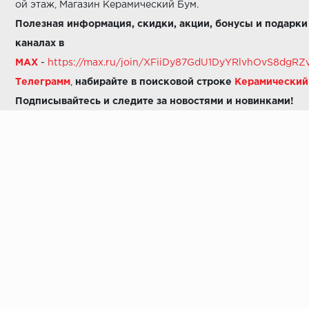
ой этаж, Магазин Керамический Бум.
Полезная информация, скидки, акции, бонусы и подарки
каналах в
MAX
-
https://max.ru/join/XFiiDy87GdU1DyYRlvhOvS8dg
Телеграмм
,
набирайте в поисковой строке
Керамически
Подписывайтесь и следите за новостями и новинками!
Звоните нам:
8 (925) 665-06-03
-
можно написать в MAX
8 (800) 600-48-49
8 (495) 647-64-46
+7 (925) 665-06-03
E-mail:
i30-41@yandex.ru