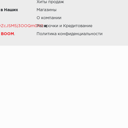
Хиты продаж
 в Наших
Магазины
О компании
RZvZcJSM5j3OOQm0X0
Рассрочки и Кредитование
и
й BOOM
.
Политика конфиденциальности