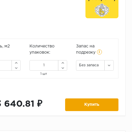
, м2
Количество
Запас на
i
упаковок:
подрезку
Без запаса
1 шт
3 640.81 ₽
Купить