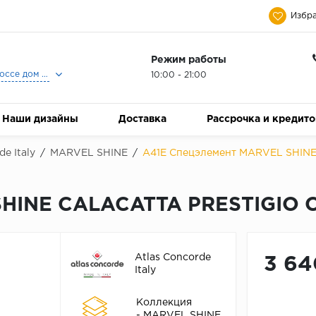
Избра
Режим работы
Москва, Ленинградское шоссе дом 25, Торговый Центр Family Room, 2-ой этаж, Магазин Керамический Бум.
10:00 - 21:00
Наши дизайны
Доставка
Рассрочка и кредит
de Italy
/
MARVEL SHINE
/
A41E Спецэлемент MARVEL SHINE
HINE CALACATTA PRESTIGIO C
Atlas Concorde
3 64
Italy
Коллекция
- MARVEL SHINE