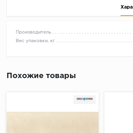
Хара
Производитель
Вес упаковки, кг
Рассрочка беспроцентная: вы не платите за пользо
Высокая вероятность одобрения: до 95%
Похожие товары
Быстрое рассмотрение: решение от банка придет в
Подписание договора доступным способом: в магаз
Одобрение за 1-2 минуты
Срок предоставления кредита от 3 до 36 месяцев С
Достаточно только паспорта