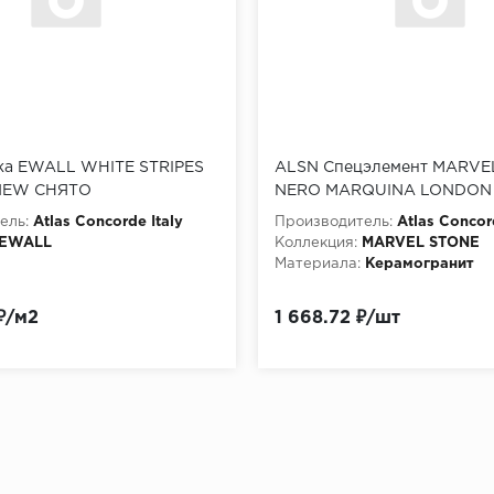
ка EWALL WHITE STRIPES
ALSN Спецэлемент MARVE
 NEW СНЯТО
NERO MARQUINA LONDON A
см
ель:
Atlas Concorde Italy
Производитель:
Atlas Concor
EWALL
Коллекция:
MARVEL STONE
Материала:
Керамогранит
₽/м2
1 668.72 ₽/шт