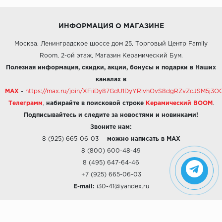
ИНФОРМАЦИЯ О МАГАЗИНЕ
Москва, Ленинградское шоссе дом 25, Торговый Центр Family
Room, 2-ой этаж, Магазин Керамический Бум.
Полезная информация, скидки, акции, бонусы и подарки в Наших
каналах в
MAX
-
https://max.ru/join/XFiiDy87GdU1DyYRlvhOvS8dgRZvZcJSM5j
Телеграмм
,
набирайте в поисковой строке
Керамический BOOM
.
Подписывайтесь и следите за новостями и новинками!
Звоните нам:
8 (925) 665-06-03
-
можно написать в MAX
8 (800) 600-48-49
8 (495) 647-64-46
+7 (925) 665-06-03
E-mail:
i30-41@yandex.ru
О КОМПАНИИ