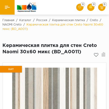
0
0
0
Назад
Главная
/
Каталог
/
Россия
/
Керамическая плитка
/
Creto
/
NAOMI Creto
/
Керамическая плитка для стен Creto Naomi 30x60
микс (BD_A0011)
Производители
Керамическая плитка
Керамическая плитка для стен Creto
Naomi 30x60 микс (BD_A0011)
Керамогранит
Мозаики
ХИТ
Искусственный камень
Клинкер