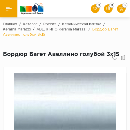
0
0
0
Назад
Главная
/
Каталог
/
Россия
/
Керамическая плитка
/
Kerama Marazzi
/
АВЕЛЛИНО Kerama Marazzi
/
Бордюр Багет
Авеллино голубой 3х15
Производители
Керамическая плитка
Бордюр Багет Авеллино голубой 3х15
Керамогранит
Мозаики
Искусственный камень
Клинкер