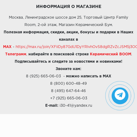
ИНФОРМАЦИЯ О МАГАЗИНЕ
Москва, Ленинградское шоссе дом 25, Торговый Центр Family
Room, 2-ой этаж, Магазин Керамический Бум.
Полезная информация, скидки, акции, бонусы и подарки в Наших
каналах в
MAX
-
https://max.ru/join/XFiiDy87GdU1DyYRlvhOvS8dgRZvZcJSM5j
Телеграмм
,
набирайте в поисковой строке
Керамический BOOM
.
Подписывайтесь и следите за новостями и новинками!
Звоните нам:
8 (925) 665-06-03
-
можно написать в MAX
8 (800) 600-48-49
8 (495) 647-64-46
+7 (925) 665-06-03
E-mail:
i30-41@yandex.ru
О КОМПАНИИ
Наши дизайны
Хиты продаж