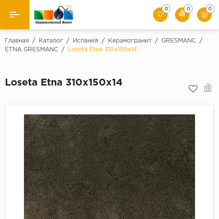
0
0
0
Назад
Главная
/
Каталог
/
Испания
/
Керамогранит
/
GRESMANC
/
ETNA GRESMANC
/
Loseta Etna 310x150x14
Производители
Loseta Etna 310x150x14
Керамическая плитка
Керамогранит
Мозаики
Искусственный камень
Клинкер