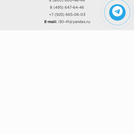
8 (800) 600-48-49
8 (495) 647-64-46
+7 (925) 665-06-03
E-mail:
i30-41@yandex.ru
О КОМПАНИИ
Наши дизайны
Хиты продаж
Магазины
О компании
Рассрочки и Кредитование
Политика конфиденциальности
ПОКУПАТЕЛЯМ
Доставка
Самовывоз
Возврат