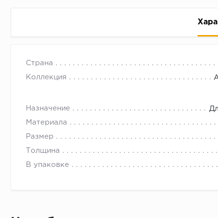
Хара
Страна
Коллекция
Назначение
Дл
Рассрочка беспроцентная: вы не платите за пользо
Материала
Высокая вероятность одобрения: до 95%
Размер
Быстрое рассмотрение: решение от банка придет в
Толщина
Подписание договора доступным способом: в магаз
В упаковке
Одобрение за 1-2 минуты
Срок предоставления кредита от 3 до 36 месяцев С
Достаточно только паспорта