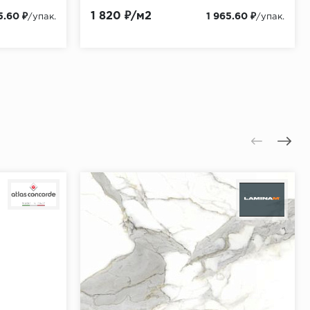
(17009)
1 820 ₽/м2
5.60 ₽
1 965.60 ₽
/упак.
/упак.