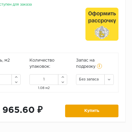
ступен для заказа
, м2
Количество
Запас на
i
упаковок:
подрезку
Без запаса
1.08 м2
1 965.60 ₽
Купить