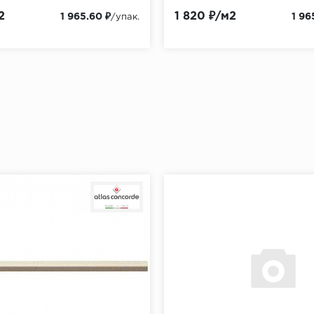
2
1 820 ₽/м2
1 965.60 ₽
1 96
/упак.