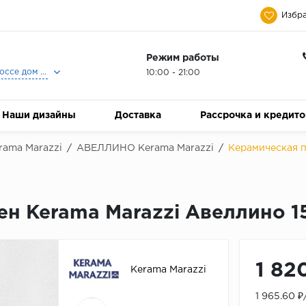
Избра
Режим работы
Москва, Ленинградское шоссе дом 25, Торговый Центр Family Room, 2-ой этаж, Магазин Керамический Бум.
10:00 - 21:00
Наши дизайны
Доставка
Рассрочка и кредит
rama Marazzi
/
АВЕЛЛИНО Kerama Marazzi
/
Керамическая п
ен Kerama Marazzi Авеллино 1
1 82
Kerama Marazzi
1 965.60 