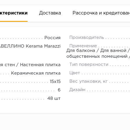
ктеристики
Доставка
Рассрочка и кредитова
Производитель
Россия
Применение
АВЕЛЛИНО Kerama Marazzi
Для балкона / Для ванной /
общественных помещений / 
Тип поверхности
я стен / Настенная плитка
вание деньгами
Цвет
Керамическая плитка
Вес упаковки, кг
15x15
ам за 2 минуты прямо в форме заявки на той же страни
Дизайн
6
ине, на встрече с представителем или по СМС
48 шт
рок предоставления рассрочки от 3 до 10 месяцев