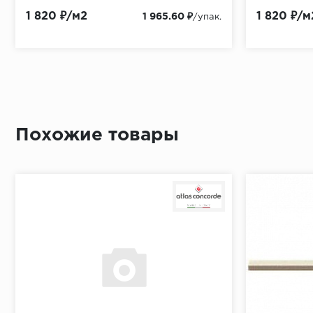
(17004)
1 820 ₽/м2
1 820 ₽/м
1 965.60 ₽
/упак.
Похожие товары