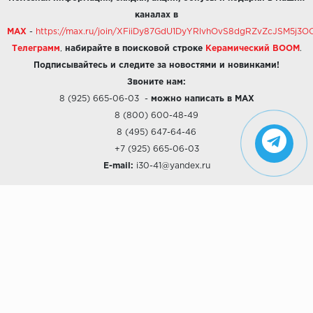
каналах в
MAX
-
https://max.ru/join/XFiiDy87GdU1DyYRlvhOvS8dgRZvZcJSM5j
Телеграмм
,
набирайте в поисковой строке
Керамический BOOM
.
Подписывайтесь и следите за новостями и новинками!
Звоните нам:
8 (925) 665-06-03
-
можно написать в MAX
8 (800) 600-48-49
8 (495) 647-64-46
+7 (925) 665-06-03
E-mail:
i30-41@yandex.ru
О КОМПАНИИ
Наши дизайны
Хиты продаж
Магазины
О компании
Рассрочки и Кредитование
Политика конфиденциальности