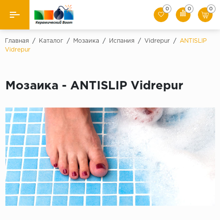
0
0
0
Назад
Главная
/
Каталог
/
Мозаика
/
Испания
/
Vidrepur
/
ANTISLIP
Vidrepur
Производители
Керамическая плитка
Мозаика - ANTISLIP Vidrepur
Керамогранит
Мозаики
Искусственный камень
Клинкер