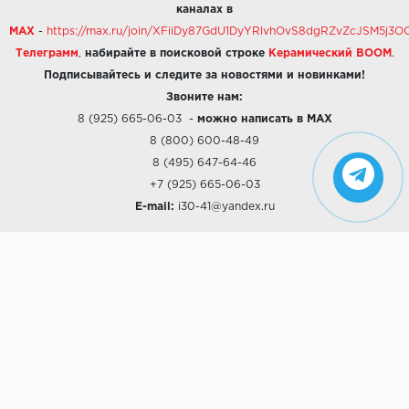
каналах в
MAX
-
https://max.ru/join/XFiiDy87GdU1DyYRlvhOvS8dgRZvZcJSM5j
Телеграмм
,
набирайте в поисковой строке
Керамический BOOM
.
Подписывайтесь и следите за новостями и новинками!
Звоните нам:
8 (925) 665-06-03
-
можно написать в MAX
8 (800) 600-48-49
8 (495) 647-64-46
+7 (925) 665-06-03
E-mail:
i30-41@yandex.ru
О КОМПАНИИ
Наши дизайны
Хиты продаж
Магазины
О компании
Рассрочки и Кредитование
Политика конфиденциальности