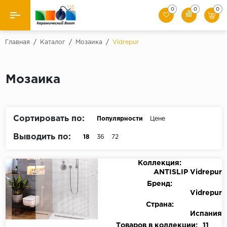
0
0
0
Назад
Главная
/
Каталог
/
Мозаика
/
Vidrepur
Производители
Мозаика
Керамическая плитка
Керамогранит
Сортировать по:
Популярности
Цене
Мозаики
Выводить по:
18
36
72
Искусственный камень
Коллекция:
ANTISLIP Vidrepur
Клинкер
Бренд:
Vidrepur
Страна:
Испания
Товаров в коллекции:
11