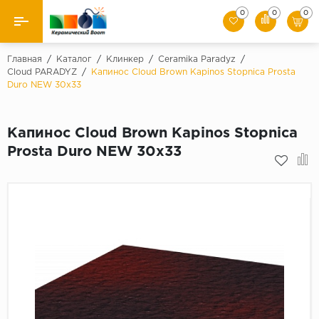
0
0
0
Назад
Главная
/
Каталог
/
Клинкер
/
Ceramika Paradyz
/
Cloud PARADYZ
/
Капинос Cloud Brown Kapinos Stopnica Prosta
Duro NEW 30x33
Производители
Керамическая плитка
Капинос Cloud Brown Kapinos Stopnica
Prosta Duro NEW 30x33
Керамогранит
Мозаики
Искусственный камень
Клинкер