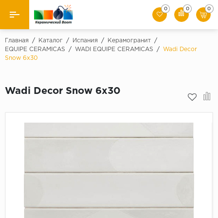
0
0
0
Назад
Главная
/
Каталог
/
Испания
/
Керамогранит
/
EQUIPE CERAMICAS
/
WADI EQUIPE CERAMICAS
/
Wadi Decor
Snow 6х30
Производители
Керамическая плитка
Wadi Decor Snow 6х30
Керамогранит
Мозаики
Искусственный камень
Клинкер