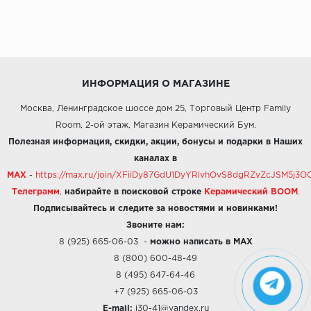
ИНФОРМАЦИЯ О МАГАЗИНЕ
Москва, Ленинградское шоссе дом 25, Торговый Центр Family
Room, 2-ой этаж, Магазин Керамический Бум.
Полезная информация, скидки, акции, бонусы и подарки в Наших
каналах в
MAX
-
https://max.ru/join/XFiiDy87GdU1DyYRlvhOvS8dgRZvZcJSM5j
Телеграмм
,
набирайте в поисковой строке
Керамический BOOM
.
Подписывайтесь и следите за новостями и новинками!
Звоните нам:
8 (925) 665-06-03
-
можно написать в MAX
8 (800) 600-48-49
8 (495) 647-64-46
+7 (925) 665-06-03
E-mail:
i30-41@yandex.ru