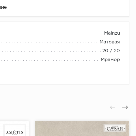
ние
Mainzu
Матовая
20 / 20
Мрамор
це