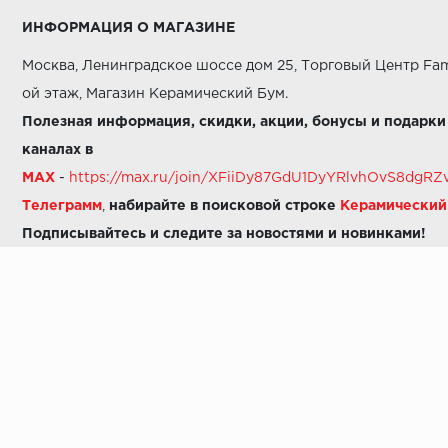
ИНФОРМАЦИЯ О МАГАЗИНЕ
Москва, Ленинградское шоссе дом 25, Торговый Центр Fam
ой этаж, Магазин Керамический Бум.
Полезная информация, скидки, акции, бонусы и подарки
каналах в
MAX
-
https://max.ru/join/XFiiDy87GdU1DyYRlvhOvS8dg
Телеграмм
,
набирайте в поисковой строке
Керамически
Подписывайтесь и следите за новостями и новинками!
Звоните нам:
8 (925) 665-06-03
-
можно написать в MAX
8 (800) 600-48-49
8 (495) 647-64-46
+7 (925) 665-06-03
E-mail:
i30-41@yandex.ru