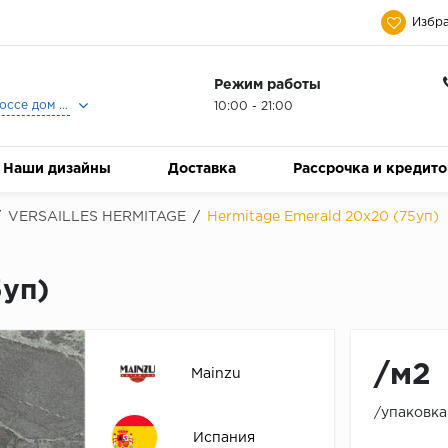
Избра
Режим работы
Москва, Ленинградское шоссе дом 25, Торговый Центр Family Room, 2-ой этаж, Магазин Керамический Бум.
10:00 - 21:00
Наши дизайны
Доставка
Рассрочка и кредит
/
VERSAILLES HERMITAGE
/
Hermitage Emerald 20х20 (75уп)
5уп)
/м2
Mainzu
/упаковка
Испания