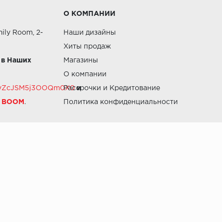
О КОМПАНИИ
ily Room, 2-
Наши дизайны
Хиты продаж
 в Наших
Магазины
О компании
RZvZcJSM5j3OOQm0X0
Рассрочки и Кредитование
и
й BOOM
.
Политика конфиденциальности