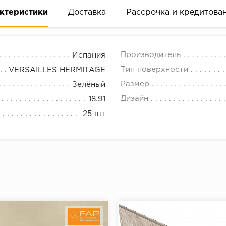
ктеристики
Доставка
Рассрочка и кредитова
Производитель
Испания
Тип поверхности
VERSAILLES HERMITAGE
Размер
Зелёный
Дизайн
18.91
вание деньгами
25 шт
ам за 2 минуты прямо в форме заявки на той же страни
ине, на встрече с представителем или по СМС
рок предоставления рассрочки от 3 до 10 месяцев