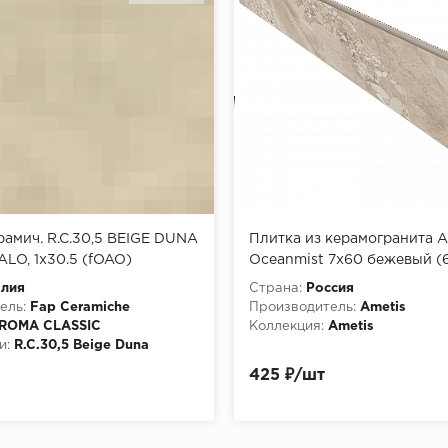
амич. R.C.30,5 BEIGE DUNA
Плитка из керамогранита A
ALO, 1x30.5 (fOAO)
Oceanmist 7х60 бежевый (
алия
Страна:
Россия
ель:
Fap Ceramiche
Производитель:
Ametis
ROMA CLASSIC
Коллекция:
Ametis
и:
R.C.30,5 Beige Duna
425 ₽/шт