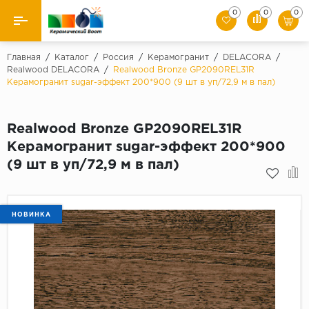
0
0
0
Назад
Главная
/
Каталог
/
Россия
/
Керамогранит
/
DELACORA
/
Realwood DELACORA
/
Realwood Bronze GP2090REL31R
Керамогранит sugar-эффект 200*900 (9 шт в уп/72,9 м в пал)
Производители
Керамическая плитка
Realwood Bronze GP2090REL31R
Керамогранит sugar-эффект 200*900
Керамогранит
(9 шт в уп/72,9 м в пал)
Мозаики
Искусственный камень
НОВИНКА
Клинкер