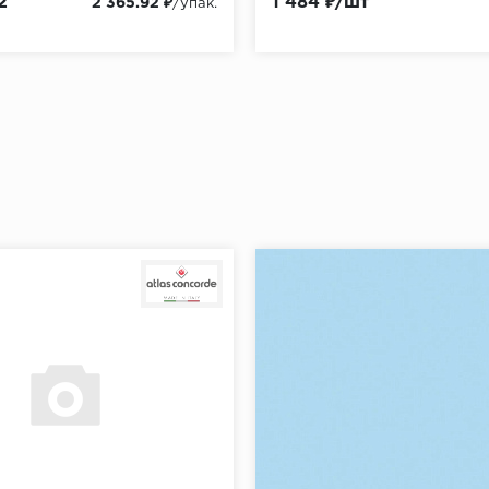
2
1 484 ₽/шт
2 365.92 ₽
/упак.