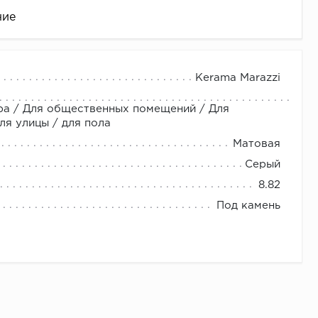
ние
Kerama Marazzi
ра / Для общественных помещений / Для
ля улицы / для пола
Матовая
Серый
8.82
це
Под камень