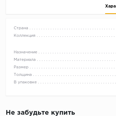
Хара
Страна
Коллекция
Назначение
Рассрочка беспроцентная: вы не платите за пользо
Материала
Высокая вероятность одобрения: до 95%
Размер
Быстрое рассмотрение: решение от банка придет в
Толщина
Подписание договора доступным способом: в магаз
В упаковке
Одобрение за 1-2 минуты
Срок предоставления кредита от 3 до 36 месяцев С
Достаточно только паспорта
Не забудьте купить