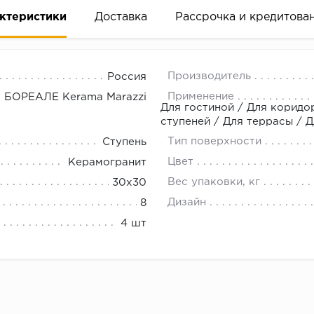
ктеристики
Доставка
Рассрочка и кредитова
Производитель
Россия
Применение
БОРЕАЛЕ Kerama Marazzi
Для гостиной / Для коридо
ступеней / Для террасы / Д
Тип поверхности
Ступень
вание деньгами
Цвет
Керамогранит
Вес упаковки, кг
30x30
ам за 2 минуты прямо в форме заявки на той же страни
Дизайн
8
ине, на встрече с представителем или по СМС
4 шт
рок предоставления рассрочки от 3 до 10 месяцев