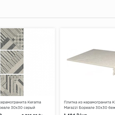
керамогранита Kerama
Плитка из керамогранита 
реале 30x30 серый
Marazzi Бореале 30x30 бе
N)
(SG934700N\GR)