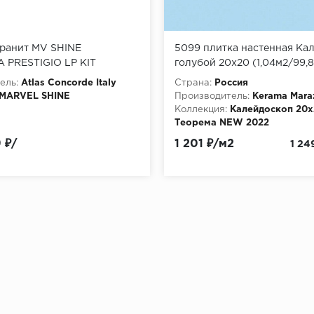
ранит MV SHINE
5099 плитка настенная Ка
 PRESTIGIO LP KIT
голубой 20х20 (1,04м2/99,
PCS 120x278 см
ель:
Atlas Concorde Italy
Страна:
Россия
MARVEL SHINE
Производитель:
Kerama Mara
Коллекция:
Калейдоскоп 20х
Теорема NEW 2022
Материала:
Керамическая п
 ₽/
1 201 ₽/м2
1 24