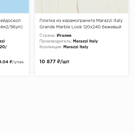
лейдоскоп
Плитка из керамогранита Marazzi Italy
84м2/96уп)
Grande Marble Look 120x240 бежевый
(M0G5)
Страна:
Италия
zzi
Производитель:
Marazzi Italy
20/
Коллекция:
Marazzi Italy
литка
10 877 ₽/шт
9.04 ₽
/упак.