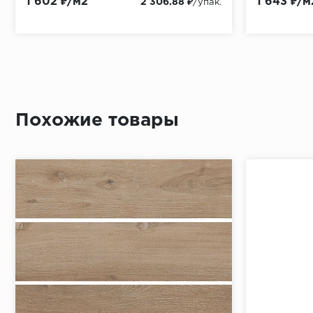
1 602 ₽/м2
1 643 ₽/м
2 306.88 ₽
/упак.
Похожие товары