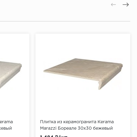
Kerama
Плитка из керамогранита Kerama
жевый
Marazzi Бореале 30x30 бежевый
(SG934800N\GR)