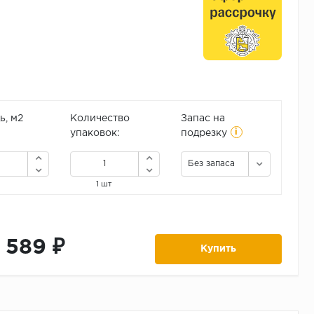
, м2
Количество
Запас на
i
упаковок:
подрезку
Без запаса
1 шт
1 589 ₽
Купить