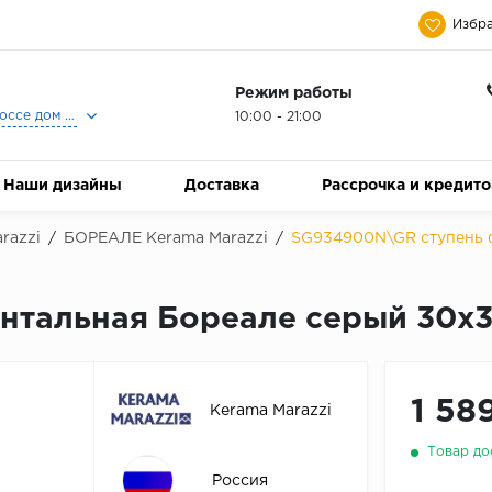
Избра
Режим работы
Москва, Ленинградское шоссе дом 25, Торговый Центр Family Room, 2-ой этаж, Магазин Керамический Бум.
10:00 - 21:00
Наши дизайны
Доставка
Рассрочка и кредит
razzi
/
БОРЕАЛЕ Kerama Marazzi
/
SG934900N\GR ступень 
тальная Бореале серый 30x3
1 58
Kerama Marazzi
Товар до
Россия