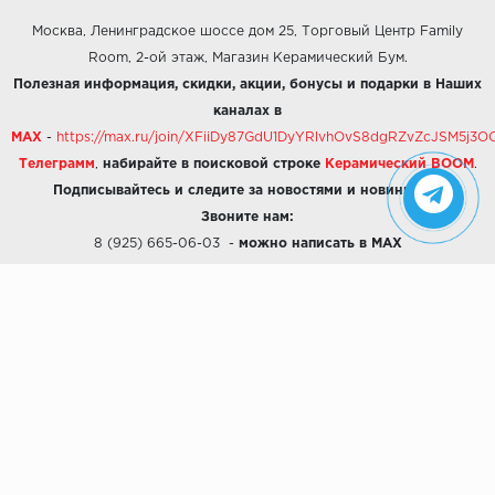
Москва, Ленинградское шоссе дом 25, Торговый Центр Family
Room, 2-ой этаж, Магазин Керамический Бум.
Полезная информация, скидки, акции, бонусы и подарки в Наших
каналах в
MAX
-
https://max.ru/join/XFiiDy87GdU1DyYRlvhOvS8dgRZvZcJSM5j
Телеграмм
,
набирайте в поисковой строке
Керамический BOOM
.
Подписывайтесь и следите за новостями и новинками!
Звоните нам:
8 (925) 665-06-03
-
можно написать в MAX
8 (800) 600-48-49
8 (495) 647-64-46
+7 (925) 665-06-03
E-mail:
i30-41@yandex.ru
О КОМПАНИИ
Наши дизайны
Хиты продаж
Магазины