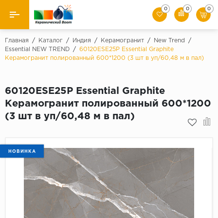
0
0
0
Назад
Главная
/
Каталог
/
Индия
/
Керамогранит
/
New Trend
/
Essential NEW TREND
/
60120ESE25P Essential Graphite
Керамогранит полированный 600*1200 (3 шт в уп/60,48 м в пал)
Производители
Керамическая плитка
60120ESE25P Essential Graphite
Керамогранит полированный 600*1200
Керамогранит
(3 шт в уп/60,48 м в пал)
Мозаики
Искусственный камень
НОВИНКА
Клинкер