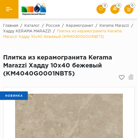
0
0
0
Назад
Главная
/
Каталог
/
Россия
/
Керамогранит
/
Kerama Marazzi
/
Хадду KЕRАМА МАRАZZI
/
Плитка из керамогранита Kerama
Marazzi Хадду 10х40 бежевый (KM4040G0001NBT5)
Производители
Керамическая плитка
Плитка из керамогранита Kerama
Marazzi Хадду 10х40 бежевый
Керамогранит
(KM4040G0001NBT5)
Мозаики
Искусственный камень
НОВИНКА
Клинкер