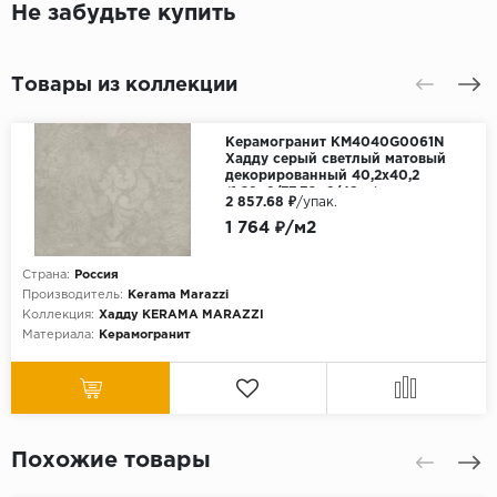
Не забудьте купить
Товары из коллекции
Керамогранит KM4040G0061N
Хадду серый светлый матовый
декорированный 40,2х40,2
(1,62м2/77,76м2/48уп)
2 857.68 ₽
/упак.
1 764 ₽/м2
Страна:
Россия
Производитель:
Kerama Marazzi
Коллекция:
Хадду KЕRАМА МАRАZZI
Материала:
Керамогранит
Похожие товары