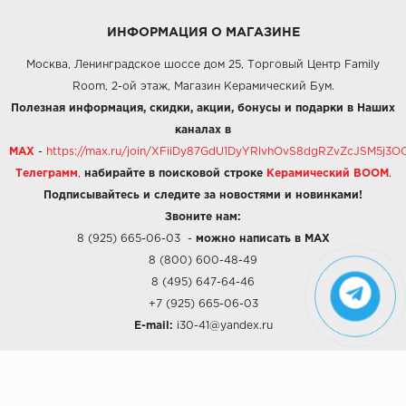
ИНФОРМАЦИЯ О МАГАЗИНЕ
Москва, Ленинградское шоссе дом 25, Торговый Центр Family
Room, 2-ой этаж, Магазин Керамический Бум.
Полезная информация, скидки, акции, бонусы и подарки в Наших
каналах в
MAX
-
https://max.ru/join/XFiiDy87GdU1DyYRlvhOvS8dgRZvZcJSM5j
Телеграмм
,
набирайте в поисковой строке
Керамический BOOM
.
Подписывайтесь и следите за новостями и новинками!
Звоните нам:
8 (925) 665-06-03
-
можно написать в MAX
8 (800) 600-48-49
8 (495) 647-64-46
+7 (925) 665-06-03
E-mail:
i30-41@yandex.ru
О КОМПАНИИ
Наши дизайны