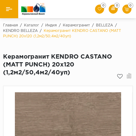
0
0
0
Назад
Главная
/
Каталог
/
Индия
/
Керамогранит
/
BELLEZA
/
KENDRO BELLEZA
/
Керамогранит KENDRO CASTANO (MATT
PUNCH) 20х120 (1,2м2/50,4м2/40уп)
Производители
Керамическая плитка
Керамогранит KENDRO CASTANO
(MATT PUNCH) 20х120
Керамогранит
(1,2м2/50,4м2/40уп)
Мозаики
Искусственный камень
Клинкер