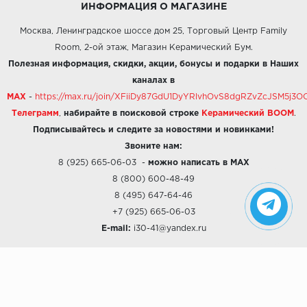
ИНФОРМАЦИЯ О МАГАЗИНЕ
Москва, Ленинградское шоссе дом 25, Торговый Центр Family
Room, 2-ой этаж, Магазин Керамический Бум.
Полезная информация, скидки, акции, бонусы и подарки в Наших
каналах в
MAX
-
https://max.ru/join/XFiiDy87GdU1DyYRlvhOvS8dgRZvZcJSM5j
Телеграмм
,
набирайте в поисковой строке
Керамический BOOM
.
Подписывайтесь и следите за новостями и новинками!
Звоните нам:
8 (925) 665-06-03
-
можно написать в MAX
8 (800) 600-48-49
8 (495) 647-64-46
+7 (925) 665-06-03
E-mail:
i30-41@yandex.ru
О КОМПАНИИ
Наши дизайны
Хиты продаж