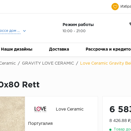
Избра
Режим работы
Москва, Ленинградское шоссе дом 25, Торговый Центр Family Room, 2-ой этаж, Магазин Керамический Бум.
10:00 - 21:00
Наши дизайны
Доставка
Рассрочка и кредит
Ceramic
/
GRAVITY LOVE CERAMIC
/
Love Ceramic Gravity Be
0x80 Rett
6 58
Love Ceramic
8 426.88 
Португалия
Товар до