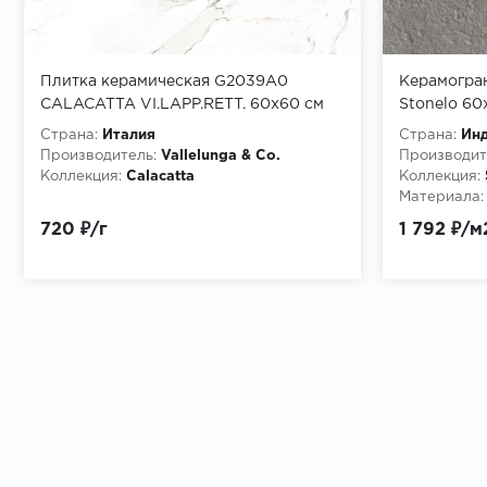
Плитка керамическая G2039A0
Керамограни
CALACATTA VI.LAPP.RETT. 60х60 см
Stonelo 60
Страна:
Италия
Страна:
Ин
Производитель:
Vallelunga & Co.
Производит
Коллекция:
Calacatta
Коллекция:
Материала:
Текстура:
с
720 ₽/г
1 792 ₽/м