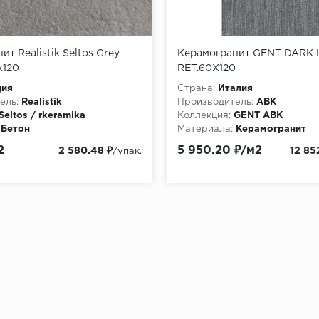
т Realistik Seltos Grey
Керамогранит GENT DARK 
x120
RET.60X120
дия
Страна:
Италия
ель:
Realistik
Производитель:
ABK
Seltos / rkeramika
Коллекция:
GENT ABK
Бетон
Материала:
Керамогранит
труктурированная
2
5 950.20 ₽/м2
2 580.48 ₽
12 85
/упак.