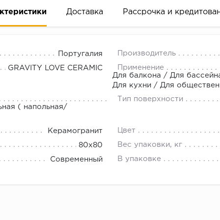
ктеристики
Доставка
Рассрочка и кредитова
Производитель
Португалия
Применение
GRAVITY LOVE CERAMIC
Для балкона / Для бассейна
Для кухни / Для обществе
Тип поверхности
вание деньгами
ьная ( напольная/
Цвет
Керамогранит
ам за 2 минуты прямо в форме заявки на той же страни
Вес упаковки, кг
80x80
ине, на встрече с представителем или по СМС
В упаковке
Современный
рок предоставления рассрочки от 3 до 10 месяцев