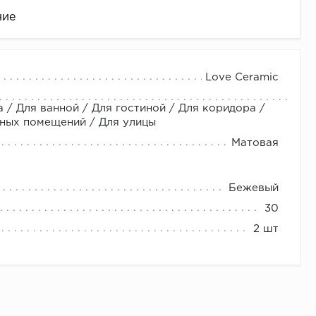
ние
Love Ceramic
 / Для ванной / Для гостиной / Для коридора /
нных помещений / Для улицы
Матовая
Бежевый
це
30
2 шт