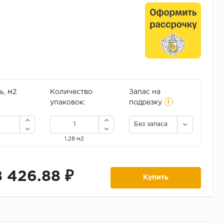
, м2
Количество
Запас на
i
упаковок:
подрезку
Без запаса
1.28 м2
8 426.88 ₽
Купить