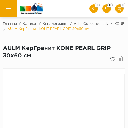
0
0
0
Назад
Главная
/
Каталог
/
Керамогранит
/
Atlas Concorde Italy
/
KONE
/
AULM КерГранит KONE PEARL GRIP 30x60 см
Производители
AULM КерГранит KONE PEARL GRIP
Керамическая плитка
30x60 см
Керамогранит
Мозаики
Искусственный камень
Клинкер