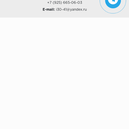
+7 (925) 665-06-03
E-mail:
i30-41@yandex.ru
О КОМПАНИИ
Наши дизайны
Хиты продаж
Магазины
О компании
Рассрочки и Кредитование
Политика конфиденциальности
ПОКУПАТЕЛЯМ
Доставка
Самовывоз
Возврат