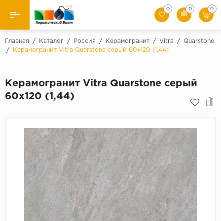
0
0
0
Назад
Главная
/
Каталог
/
Россия
/
Керамогранит
/
Vitra
/
Quarstone
/
Керамогранит Vitra Quarstone серый 60x120 (1,44)
Производители
Керамогранит Vitra Quarstone серый
Керамическая плитка
60x120 (1,44)
Керамогранит
Мозаики
Искусственный камень
Клинкер