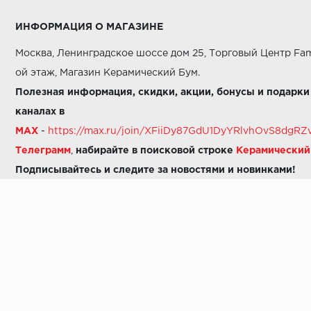
ИНФОРМАЦИЯ О МАГАЗИНЕ
Москва, Ленинградское шоссе дом 25, Торговый Центр Fam
ой этаж, Магазин Керамический Бум.
Полезная информация, скидки, акции, бонусы и подарки
каналах в
MAX
-
https://max.ru/join/XFiiDy87GdU1DyYRlvhOvS8dg
Телеграмм
,
набирайте в поисковой строке
Керамически
Подписывайтесь и следите за новостями и новинками!
Звоните нам:
8 (925) 665-06-03
-
можно написать в MAX
8 (800) 600-48-49
8 (495) 647-64-46
+7 (925) 665-06-03
E-mail:
i30-41@yandex.ru