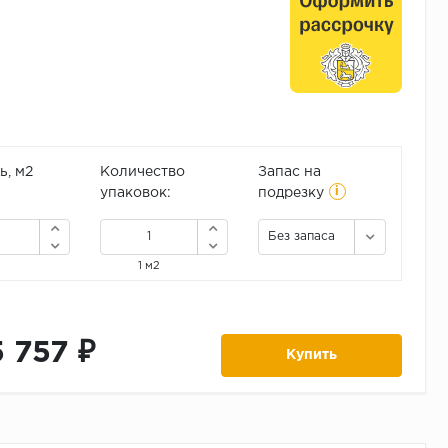
, м2
Количество
Запас на
i
упаковок:
подрезку
Без запаса
1 м2
5 757 ₽
Купить