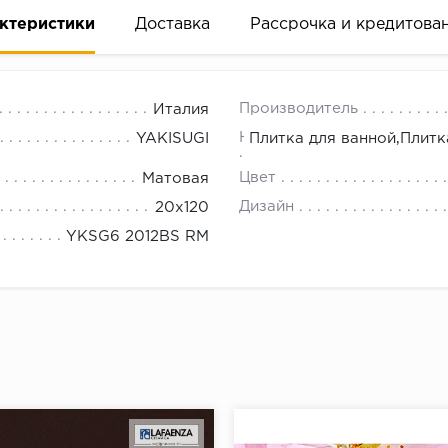
ктеристики
Доставка
Рассрочка и кредитова
Производитель
Италия
Назначение
YAKISUGI
Плитка для ванной,Плитк
Цвет
Матовая
Дизайн
20x120
вание деньгами
YKSG6 2012BS RM
ам за 2 минуты прямо в форме заявки на той же страни
ине, на встрече с представителем или по СМС
рок предоставления рассрочки от 3 до 10 месяцев