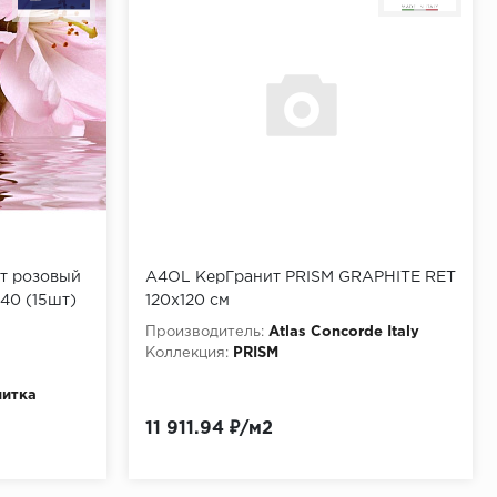
т розовый
A4OL КерГранит PRISM GRAPHITE RET
х40 (15шт)
120x120 см
Производитель:
Atlas Concorde Italy
Коллекция:
PRISM
литка
11 911.94 ₽/м2