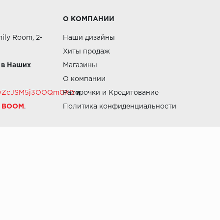
О КОМПАНИИ
ily Room, 2-
Наши дизайны
Хиты продаж
 в Наших
Магазины
О компании
RZvZcJSM5j3OOQm0X0
Рассрочки и Кредитование
и
й BOOM
.
Политика конфиденциальности