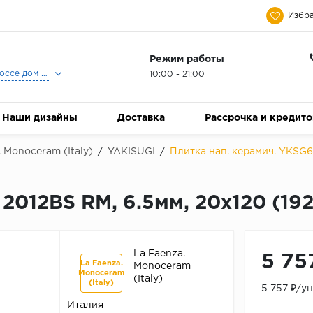
Избра
Режим работы
Москва, Ленинградское шоссе дом 25, Торговый Центр Family Room, 2-ой этаж, Магазин Керамический Бум.
10:00 - 21:00
Наши дизайны
Доставка
Рассрочка и кредит
. Monoceram (Italy)
/
YAKISUGI
/
Плитка нап. керамич. YKSG6 
2012BS RM, 6.5мм, 20x120 (19
La Faenza.
5 75
La Faenza.
Monoceram
Monoceram
(Italy)
(Italy)
5 757 ₽/у
Италия