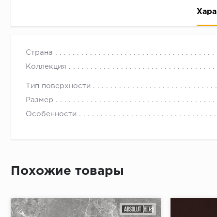
Хара
Страна
Коллекция
Тип поверхности
Размер
Рассрочка беспроцентная: вы не платите за пользо
Особенности
Высокая вероятность одобрения: до 95%
Быстрое рассмотрение: решение от банка придет в
Подписание договора доступным способом: в магаз
Одобрение за 1-2 минуты
Похожие товары
Срок предоставления кредита от 3 до 36 месяцев С
Достаточно только паспорта