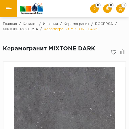
0
0
0
Назад
Главная
/
Каталог
/
Испания
/
Керамогранит
/
ROCERSA
/
MIXTONE ROCERSA
/
Керамогранит MIXTONE DARK
Производители
Керамогранит MIXTONE DARK
Керамическая плитка
Керамогранит
Мозаики
Искусственный камень
Клинкер