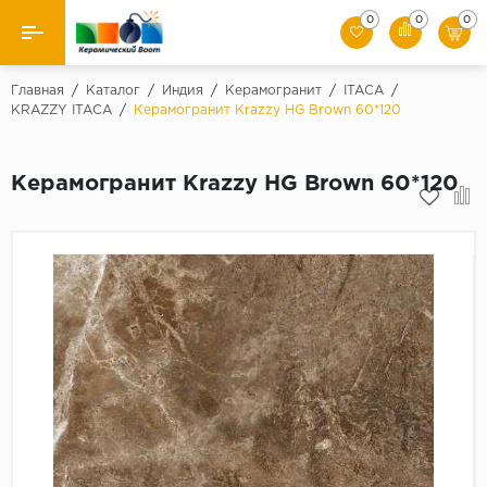
0
0
0
Назад
Главная
/
Каталог
/
Индия
/
Керамогранит
/
ITACA
/
KRAZZY ITACA
/
Керамогранит Krazzy HG Brown 60*120
Производители
Керамогранит Krazzy HG Brown 60*120
Керамическая плитка
Керамогранит
Мозаики
Искусственный камень
Клинкер